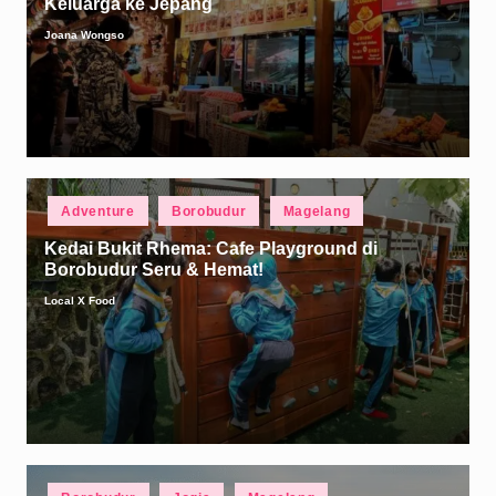
Keluarga ke Jepang
Joana Wongso
Posted
by
Posted
Adventure
Borobudur
Magelang
in
Kedai Bukit Rhema: Cafe Playground di
Borobudur Seru & Hemat!
Local X Food
Posted
by
Posted