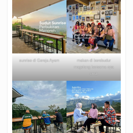
sunrise di Gereja Ayam
makan di borobudur
magelang bersama opa
oma