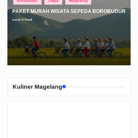
Borobudur
Jogja
Magelang
in
PAKET MURAH WISATA SEPEDA BOROBUDUR
Local X Food
Posted
by
Kuliner Magelang