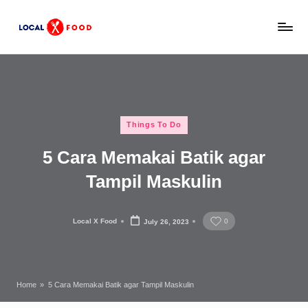
Skip
L
to
Rekomendasi
content
tempat
o
makan,
c
kuliner
lokal,
a
Posted
dan
Things To Do
l
in
wisata
5 Cara Memakai Batik agar
x
keluarga
Indonesia.
Tampil Maskulin
F
o
Local X Food
0
July 26, 2023
o
Posted
by
d
Home
»
5 Cara Memakai Batik agar Tampil Maskulin