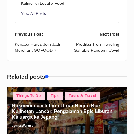
Kuliner di Local x Food.
View All Posts
Post
Previous Post
Next Post
Kenapa Harus Join Jadi
Prediksi Tren Traveling
navigation
Merchant GOFOOD ?
Sehabis Pandemi Covid
Related posts
Posted
Things To Do
Tips
Tours & Travel
in
Rekomendasi Internet Luar Negeri Biar
Kulineran Lancar: Pengalaman Epic Liburan
Keluarga ke Jepang
Joana Wongso
Posted
by