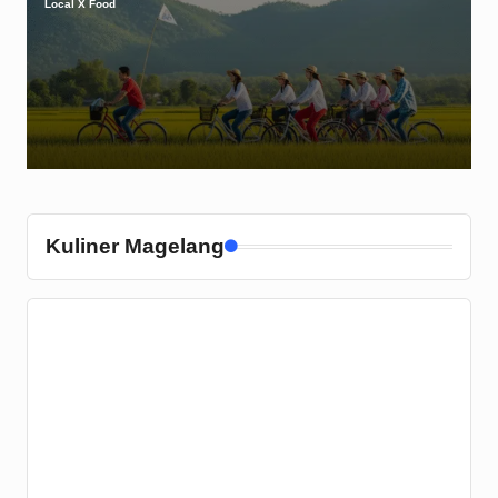
Local X Food
Posted
by
Kuliner Magelang