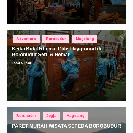
Posted
Adventure
Borobudur
Magelang
in
Kedai Bukit Rhema: Cafe Playground di
Borobudur Seru & Hemat!
Local X Food
Posted
by
Posted
Borobudur
Jogja
Magelang
in
PAKET MURAH WISATA SEPEDA BOROBUDUR