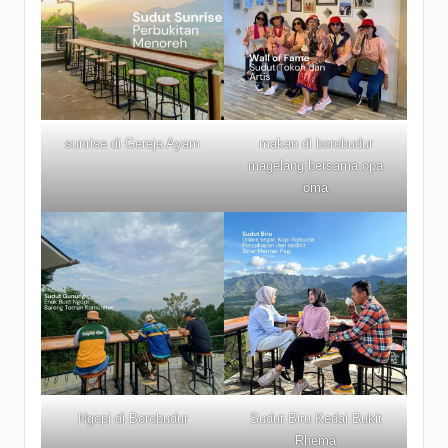
sunrise di Gereja Ayam
makan di borobudur
magelang bersama opa
oma
Ngopi di Borobudur
Sudut Biru Kedai Bukit
Rhema