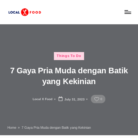
Skip
L
to
Rekomendasi
content
tempat
o
makan,
c
kuliner
lokal,
a
Posted
dan
Things To Do
l
in
wisata
7 Gaya Pria Muda dengan Batik
x
keluarga
Indonesia.
yang Kekinian
F
o
Local X Food
0
July 31, 2023
o
Posted
by
d
Home
»
7 Gaya Pria Muda dengan Batik yang Kekinian