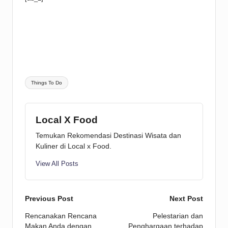
Tags:
Things To Do
Local X Food
Temukan Rekomendasi Destinasi Wisata dan
Kuliner di Local x Food.
View All Posts
Post
Previous Post
Next Post
Rencanakan Rencana
Pelestarian dan
navigation
Makan Anda dengan
Penghargaan terhadap