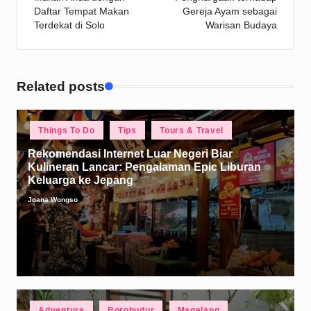
Daftar Tempat Makan
Gereja Ayam sebagai
Terdekat di Solo
Warisan Budaya
Related posts
Posted
Things To Do
Tips
Tours & Travel
in
Rekomendasi Internet Luar Negeri Biar
Kulineran Lancar: Pengalaman Epic Liburan
Keluarga ke Jepang
Joana Wongso
Posted
by
Posted
Adventure
Borobudur
Magelang