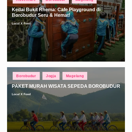
in
Kedai Bukit Rhema: Cafe Playground di
Borobudur Seru & Hemat!
Local X Food
Posted
by
Posted
Borobudur
Jogja
Magelang
in
PAKET MURAH WISATA SEPEDA BOROBUDUR
Local X Food
Posted
by