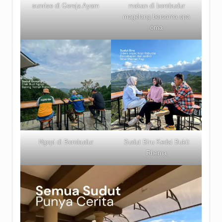
sunrise di Gereja Ayam
makan di borobudur
magelang bersama opa
oma
Ngopi di Borobudur
Sudut Biru Kedai Bukit
Rhema