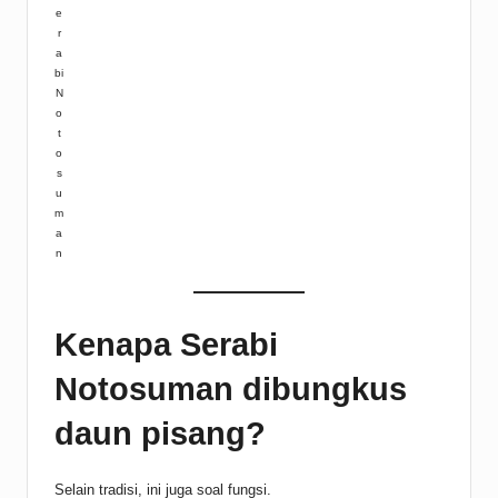
e
r
a
bi
N
o
t
o
s
u
m
a
n
Kenapa Serabi
Notosuman dibungkus
daun pisang?
Selain tradisi, ini juga soal fungsi.