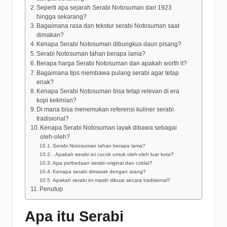
Seperti apa sejarah Serabi Notosuman dari 1923
hingga sekarang?
Bagaimana rasa dan tekstur serabi Notosuman saat
dimakan?
Kenapa Serabi Notosuman dibungkus daun pisang?
Serabi Notosuman tahan berapa lama?
Berapa harga Serabi Notosuman dan apakah worth it?
Bagaimana tips membawa pulang serabi agar tetap
enak?
Kenapa Serabi Notosuman bisa tetap relevan di era
kopi kekinian?
Di mana bisa menemukan referensi kuliner serabi
tradisional?
Kenapa Serabi Notosuman layak dibawa sebagai
oleh-oleh?
Serabi Notosuman tahan berapa lama?
. Apakah serabi ini cocok untuk oleh-oleh luar kota?
Apa perbedaan serabi original dan coklat?
Kenapa serabi dimasak dengan arang?
Apakah serabi ini masih dibuat secara tradisional?
Penutup
Apa itu Serabi