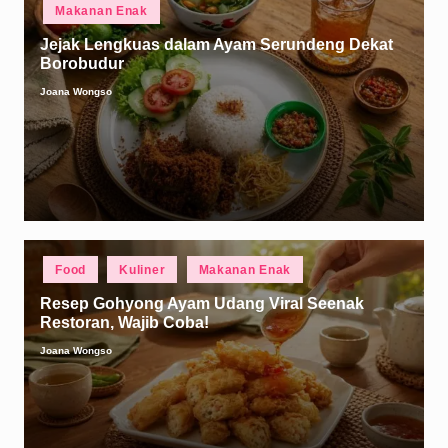
Posted
Makanan Enak
in
Jejak Lengkuas dalam Ayam Serundeng Dekat
Borobudur
Joana Wongso
Posted
by
Posted
Food
Kuliner
Makanan Enak
in
Resep Gohyong Ayam Udang Viral Seenak
Restoran, Wajib Coba!
Joana Wongso
Posted
by