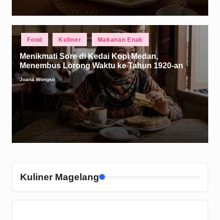
Posted
Food
Kuliner
Makanan Enak
in
Menikmati Sore di Kedai Kopi Medan,
Menembus Lorong Waktu ke Tahun 1920-an
Joana Wongso
Posted
by
Kuliner Magelang