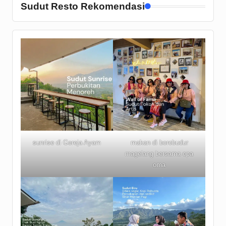
Sudut Resto Rekomendasi
sunrise di Gereja Ayam
makan di borobudur
magelang bersama opa
oma