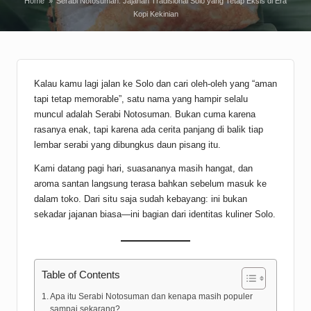
Home
»
Serabi Notosuman: Jajanan Tradisional Solo yang Tetap Eksis di Era
Kopi Kekinian
Kalau kamu lagi jalan ke Solo dan cari oleh-oleh yang “aman
tapi tetap memorable”, satu nama yang hampir selalu
muncul adalah Serabi Notosuman. Bukan cuma karena
rasanya enak, tapi karena ada cerita panjang di balik tiap
lembar serabi yang dibungkus daun pisang itu.
Kami datang pagi hari, suasananya masih hangat, dan
aroma santan langsung terasa bahkan sebelum masuk ke
dalam toko. Dari situ saja sudah kebayang: ini bukan
sekadar jajanan biasa—ini bagian dari identitas kuliner Solo.
Table of Contents
Apa itu Serabi Notosuman dan kenapa masih populer
sampai sekarang?