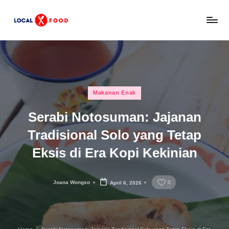
Skip
L
to
Rekomendasi
content
tempat
o
makan,
c
kuliner
lokal,
a
Posted
dan
Makanan Enak
l
in
wisata
Serabi Notosuman: Jajanan
x
keluarga
Indonesia.
Tradisional Solo yang Tetap
F
Eksis di Era Kopi Kekinian
o
o
Joana Wongso
0
April 6, 2026
d
Posted
by