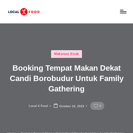
Skip
L
to
Rekomendasi
content
tempat
o
makan,
c
kuliner
lokal,
a
Posted
dan
Makanan Enak
l
in
wisata
Booking Tempat Makan Dekat
x
keluarga
Indonesia.
Candi Borobudur Untuk Family
F
Gathering
o
o
Local X Food
0
October 16, 2022
d
Posted
by