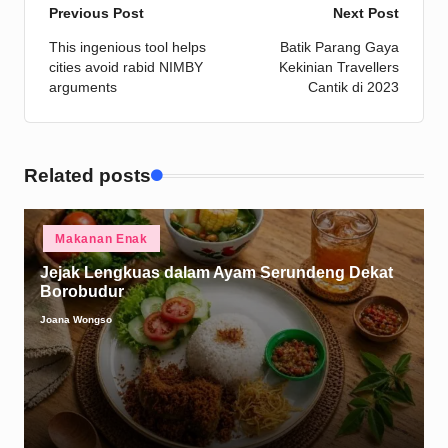
Post
Previous Post
Next Post
This ingenious tool helps
Batik Parang Gaya
navigation
cities avoid rabid NIMBY
Kekinian Travellers
arguments
Cantik di 2023
Related posts
Posted
Makanan Enak
in
Jejak Lengkuas dalam Ayam Serundeng Dekat
Borobudur
Joana Wongso
Posted
by