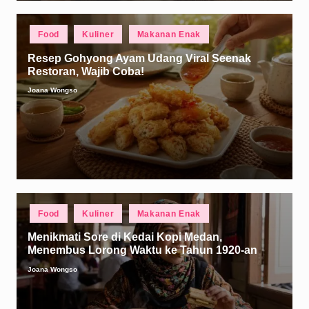
Posted
Food
Kuliner
Makanan Enak
in
Resep Gohyong Ayam Udang Viral Seenak
Restoran, Wajib Coba!
Joana Wongso
Posted
by
Posted
Food
Kuliner
Makanan Enak
in
Menikmati Sore di Kedai Kopi Medan,
Menembus Lorong Waktu ke Tahun 1920-an
Joana Wongso
Posted
by