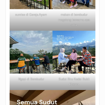
sunrise di Gereja Ayam
makan di borobudur
magelang bersama opa
oma
Ngopi di Borobudur
Sudut Biru Kedai Bukit
Rhema