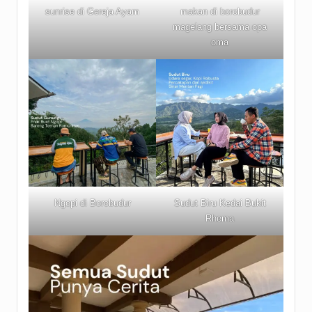
sunrise di Gereja Ayam
makan di borobudur
magelang bersama opa
oma
Ngopi di Borobudur
Sudut Biru Kedai Bukit
Rhema