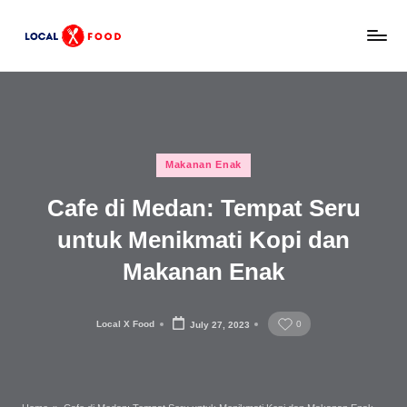
Skip
L
to
Rekomendasi
content
tempat
o
makan,
c
kuliner
lokal,
a
Posted
dan
Makanan Enak
l
in
wisata
Cafe di Medan: Tempat Seru
x
keluarga
Indonesia.
untuk Menikmati Kopi dan
F
Makanan Enak
o
o
Local X Food
0
July 27, 2023
d
Posted
by