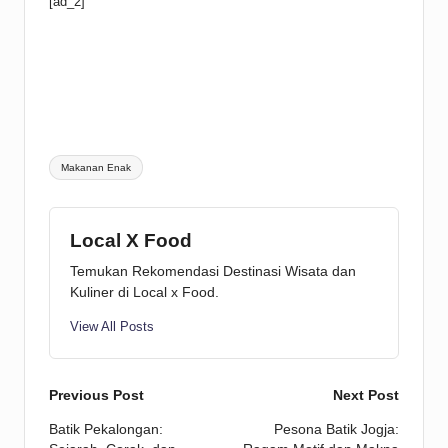
[ad_2]
Tags:
Makanan Enak
Local X Food
Temukan Rekomendasi Destinasi Wisata dan
Kuliner di Local x Food.
View All Posts
Post
Previous Post
Next Post
Batik Pekalongan:
Pesona Batik Jogja:
navigation