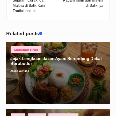
Sejarah, Corak, dan
Ragam Motif dan Makna
Makna di Balik Kain
di Baliknya
Tradisional Ini
Related posts
Posted
Makanan Enak
in
Jejak Lengkuas dalam Ayam Serundeng Dekat
Borobudur
Joana Wongso
Posted
by
Posted