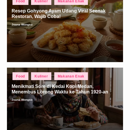
Food
Kuliner
Makanan Enak
in
Resep Gohyong Ayam Udang Viral Seenak
Restoran, Wajib Coba!
Joana Wongso
Posted
by
Posted
Food
Kuliner
Makanan Enak
in
Menikmati Sore di Kedai Kopi Medan,
Menembus Lorong Waktu ke Tahun 1920-an
Joana Wongso
Posted
by