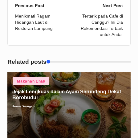
Post
Previous Post
Next Post
Menikmati Ragam
Tertarik pada Cafe di
navigation
Hidangan Laut di
Canggu? Ini Dia
Restoran Lampung
Rekomendasi Terbaik
untuk Anda.
Related posts
Posted
Makanan Enak
in
Jejak Lengkuas dalam Ayam Serundeng Dekat
Borobudur
Joana Wongso
Posted
by