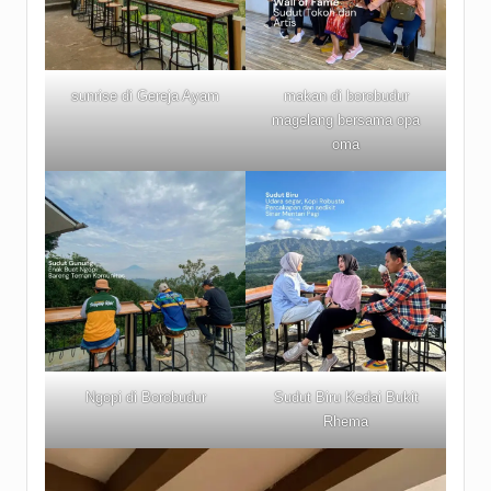
sunrise di Gereja Ayam
makan di borobudur
magelang bersama opa
oma
Ngopi di Borobudur
Sudut Biru Kedai Bukit
Rhema