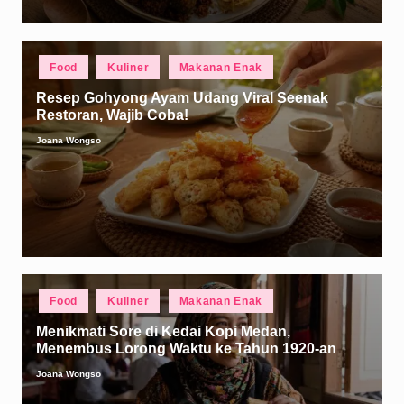
Posted
Food
Kuliner
Makanan Enak
in
Resep Gohyong Ayam Udang Viral Seenak
Restoran, Wajib Coba!
Joana Wongso
Posted
by
Posted
Food
Kuliner
Makanan Enak
in
Menikmati Sore di Kedai Kopi Medan,
Menembus Lorong Waktu ke Tahun 1920-an
Joana Wongso
Posted
by