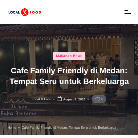
Skip
L
to
Rekomendasi
content
tempat
o
makan,
c
kuliner
lokal,
a
Posted
dan
Makanan Enak
l
in
wisata
Cafe Family Friendly di Medan:
x
keluarga
Indonesia.
Tempat Seru untuk Berkeluarga
F
o
Local X Food
0
August 8, 2023
o
Posted
by
d
Home
»
Cafe Family Friendly di Medan: Tempat Seru untuk Berkeluarga