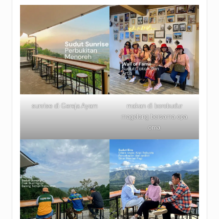
sunrise di Gereja Ayam
makan di borobudur
magelang bersama opa
oma