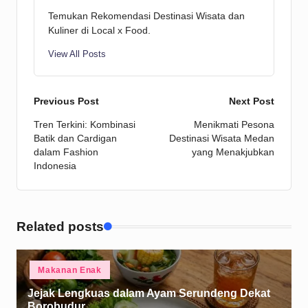
Temukan Rekomendasi Destinasi Wisata dan
Kuliner di Local x Food.
View All Posts
Post
Previous Post
Next Post
Tren Terkini: Kombinasi
Menikmati Pesona
navigation
Batik dan Cardigan
Destinasi Wisata Medan
dalam Fashion
yang Menakjubkan
Indonesia
Related posts
Posted
Makanan Enak
in
Jejak Lengkuas dalam Ayam Serundeng Dekat
Borobudur