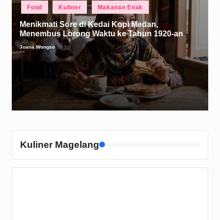
Posted
Food
Kuliner
Makanan Enak
in
Menikmati Sore di Kedai Kopi Medan,
Menembus Lorong Waktu ke Tahun 1920-an
Joana Wongso
Posted
by
Kuliner Magelang