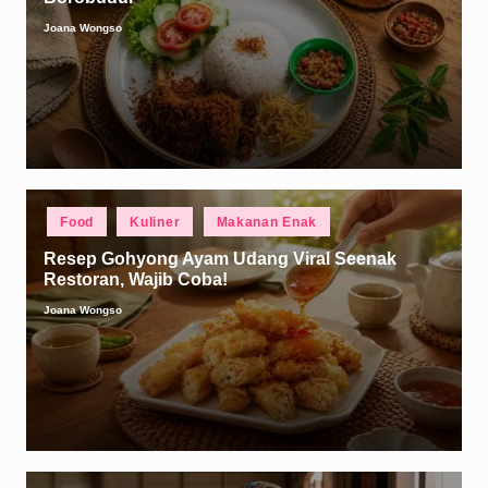
Joana Wongso
Posted
by
Posted
Food
Kuliner
Makanan Enak
in
Resep Gohyong Ayam Udang Viral Seenak
Restoran, Wajib Coba!
Joana Wongso
Posted
by