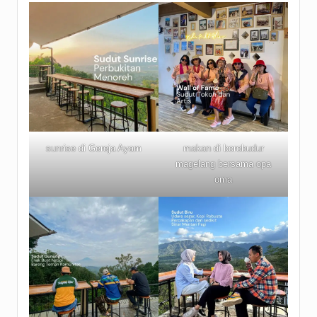
sunrise di Gereja Ayam
makan di borobudur
magelang bersama opa
oma