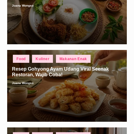
Joana Wongso
Posted
by
Posted
Food
Kuliner
Makanan Enak
in
Resep Gohyong Ayam Udang Viral Seenak
Restoran, Wajib Coba!
Joana Wongso
Posted
by
Posted