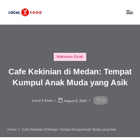
Skip
L
to
Rekomendasi
content
tempat
o
makan,
c
kuliner
lokal,
a
Posted
dan
Makanan Enak
l
in
wisata
Cafe Kekinian di Medan: Tempat
x
keluarga
Indonesia.
Kumpul Anak Muda yang Asik
F
o
Local X Food
0
August 5, 2023
o
Posted
by
d
Home
»
Cafe Kekinian di Medan: Tempat Kumpul Anak Muda yang Asik