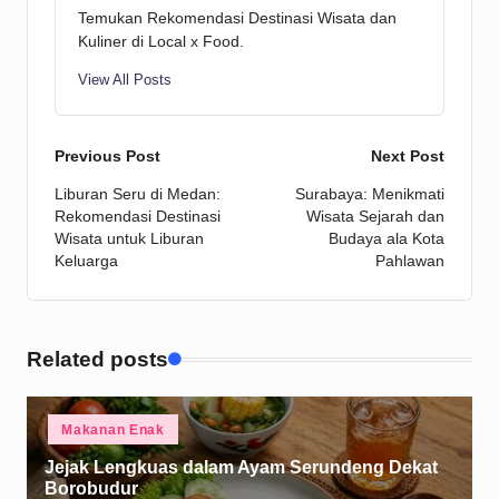
Temukan Rekomendasi Destinasi Wisata dan
Kuliner di Local x Food.
View All Posts
Post
Previous Post
Next Post
Liburan Seru di Medan:
Surabaya: Menikmati
navigation
Rekomendasi Destinasi
Wisata Sejarah dan
Wisata untuk Liburan
Budaya ala Kota
Keluarga
Pahlawan
Related posts
Posted
Makanan Enak
in
Jejak Lengkuas dalam Ayam Serundeng Dekat
Borobudur