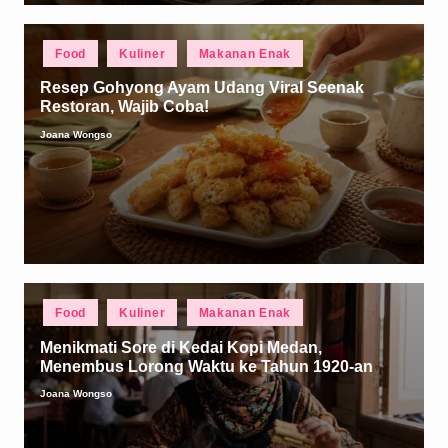
Posted
Food
Kuliner
Makanan Enak
in
Resep Gohyong Ayam Udang Viral Seenak
Restoran, Wajib Coba!
Joana Wongso
Posted
by
Posted
Food
Kuliner
Makanan Enak
in
Menikmati Sore di Kedai Kopi Medan,
Menembus Lorong Waktu ke Tahun 1920-an
Joana Wongso
Posted
by