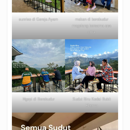
sunrise di Gereja Ayam
makan di borobudur
magelang bersama opa
oma
Ngopi di Borobudur
Sudut Biru Kedai Bukit
Rhema