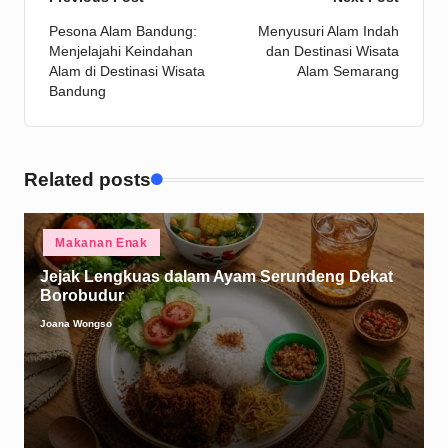
Post
Pesona Alam Bandung:
Menyusuri Alam Indah
navigation
Menjelajahi Keindahan
dan Destinasi Wisata
Alam di Destinasi Wisata
Alam Semarang
Bandung
Related posts
Posted
Makanan Enak
in
Jejak Lengkuas dalam Ayam Serundeng Dekat
Borobudur
Joana Wongso
Posted
by