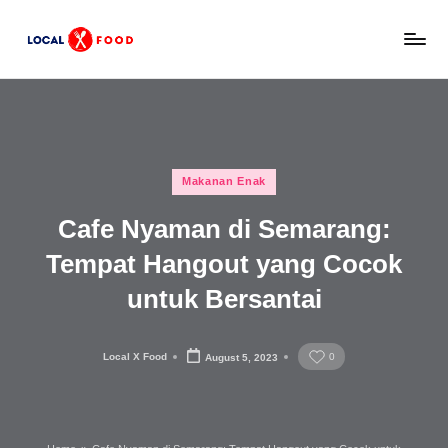
Skip
L
to
Rekomendasi
content
tempat
o
makan,
c
kuliner
lokal,
a
Posted
dan
Makanan Enak
l
in
wisata
Cafe Nyaman di Semarang:
x
keluarga
Indonesia.
Tempat Hangout yang Cocok
F
untuk Bersantai
o
o
Local X Food
0
August 5, 2023
d
Posted
by