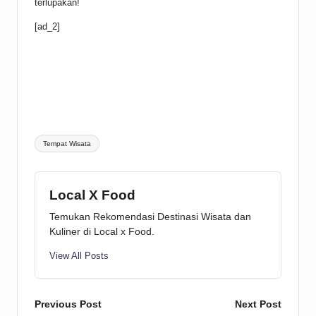
terlupakan!
[ad_2]
Tags:
Tempat Wisata
Local X Food
Temukan Rekomendasi Destinasi Wisata dan
Kuliner di Local x Food.
View All Posts
Post
Previous Post
Next Post