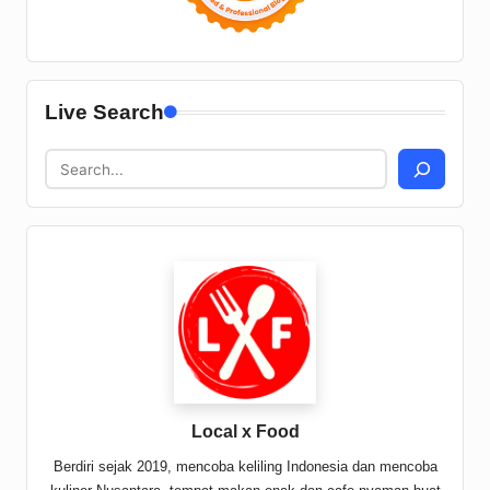
Live Search
Local x Food
Berdiri sejak 2019, mencoba keliling Indonesia dan mencoba