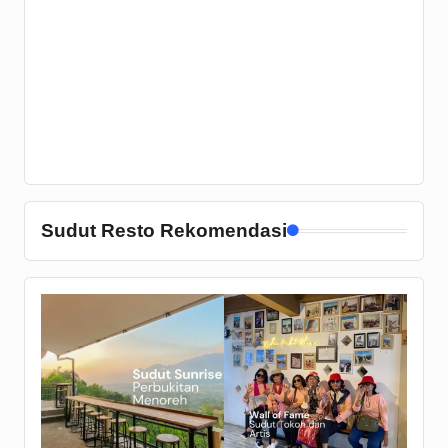
Sudut Resto Rekomendasi