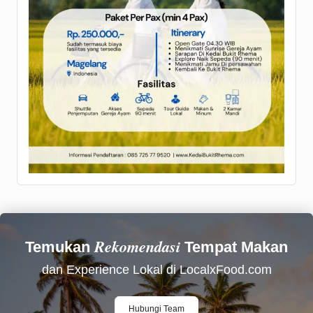
Rekomendasi
Temukan
Tempat Makan
dan Experience Lokal di LocalxFood.com
Hubungi Team