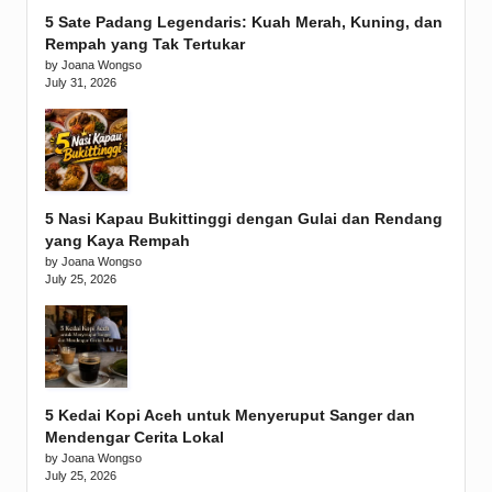
5 Sate Padang Legendaris: Kuah Merah, Kuning, dan
Rempah yang Tak Tertukar
by Joana Wongso
July 31, 2026
5 Nasi Kapau Bukittinggi dengan Gulai dan Rendang
yang Kaya Rempah
by Joana Wongso
July 25, 2026
5 Kedai Kopi Aceh untuk Menyeruput Sanger dan
Mendengar Cerita Lokal
by Joana Wongso
July 25, 2026