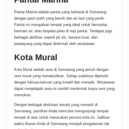
Pantai Marina adalah pantai yang terkenal di Semarang
dengan pasir putih yang bersih dan air laut yang jernih.
Pantai ini merupakan tempat yang ideal untuk bersantai,
bermain air, atau berjalan-jalan di tepi pantai. Terdapat juga
berbagai aktifitas seperti jet ski, banana boat, dan
paralayang yang dapat dinikmati oleh wisatawan.
Kota Mural
Kota Mural adalah area di Semarang yang penuh dengan
seni mural yang menakjubkan. Setiap sudutnya dipenuhi
dengan lukisan-lukisan yang kreatif dan menarik. Wisatawan
dapat menjelajahi area ini sambil menikmati karya seni yang
memukau.
Dengan berbagai destinasi wisata yang menarik di
Semarang, pastikan Anda mencoba mengunjungi tempat-
tempat di atas untuk merasakan pesona kota ini. Jadikan
waktu liburan Anda di Semarang menjadi pengalaman tak