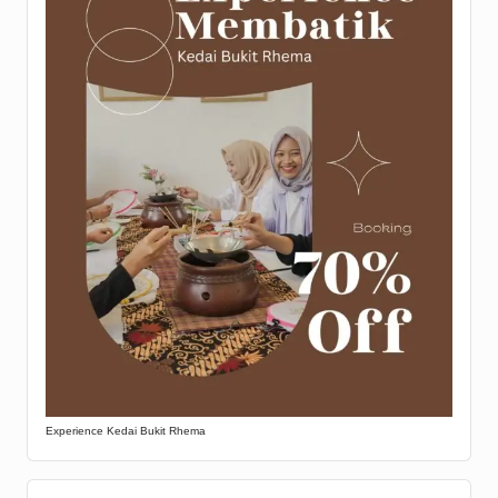
Experience Kedai Bukit Rhema