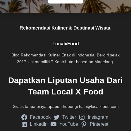
Rekomendasi Kuliner & Destinasi Wisata.
LocalxFood
Blog Rekomendasi Kuliner Enak di Indonesia. Berdiri sejak
2017 kini memiliki 7 Kontributor based on Magelang.
Dapatkan Liputan Usaha Dari
Team Local X Food
Gratis tanpa biaya apapun hubungi
halo@localxfood.com
Facebook
Twitter
Instagram
LinkedIn
YouTube
Pinterest