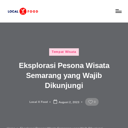
Skip
L
to
Rekomendasi
content
tempat
o
makan,
c
kuliner
lokal,
a
Posted
dan
Tempat Wisata
l
in
wisata
Eksplorasi Pesona Wisata
x
keluarga
Indonesia.
Semarang yang Wajib
F
Dikunjungi
o
o
Local X Food
0
August 2, 2023
d
Posted
by