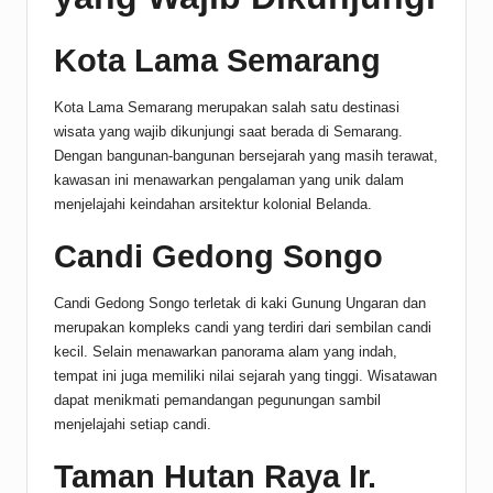
Kota Lama Semarang
Kota Lama Semarang merupakan salah satu destinasi
wisata yang wajib dikunjungi saat berada di Semarang.
Dengan bangunan-bangunan bersejarah yang masih terawat,
kawasan ini menawarkan pengalaman yang unik dalam
menjelajahi keindahan arsitektur kolonial Belanda.
Candi Gedong Songo
Candi Gedong Songo terletak di kaki Gunung Ungaran dan
merupakan kompleks candi yang terdiri dari sembilan candi
kecil. Selain menawarkan panorama alam yang indah,
tempat ini juga memiliki nilai sejarah yang tinggi. Wisatawan
dapat menikmati pemandangan pegunungan sambil
menjelajahi setiap candi.
Taman Hutan Raya Ir.