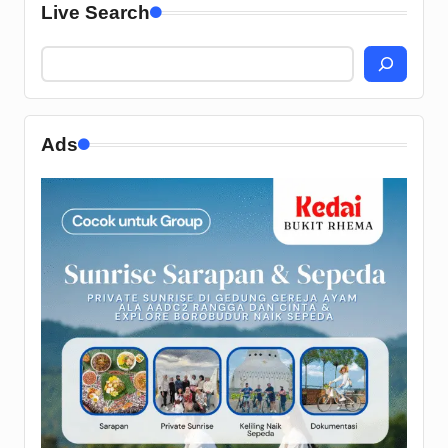
Live Search
Ads