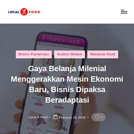
Skip
L
to
Rekomendasi
content
tempat
o
makan,
c
kuliner
lokal,
a
Posted
dan
Bisnis Pariwisata
Kuliner Malam
Makanan Enak
l
in
wisata
Gaya Belanja Milenial
x
keluarga
Indonesia.
Menggerakkan Mesin Ekonomi
F
Baru, Bisnis Dipaksa
o
o
Beradaptasi
d
Local X Food
0
February 15, 2026
Posted
by