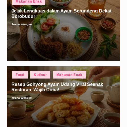
Makanan Enak
in
Jejak Lengkuas dalam Ayam Serundeng Dekat
Borobudur
Joana Wongso
Posted
by
Posted
Food
Kuliner
Makanan Enak
in
Resep Gohyong Ayam Udang Viral Seenak
Restoran, Wajib Coba!
Joana Wongso
Posted
by