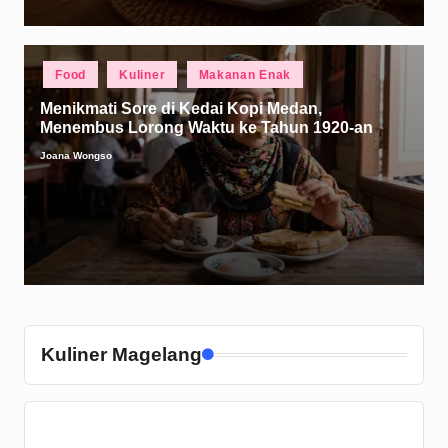
Posted
Food
Kuliner
Makanan Enak
in
Menikmati Sore di Kedai Kopi Medan,
Menembus Lorong Waktu ke Tahun 1920-an
Joana Wongso
Posted
by
Kuliner Magelang