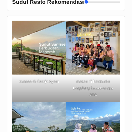
Sudut Resto Rekomendasi
sunrise di Gereja Ayam
makan di borobudur
magelang bersama opa
oma