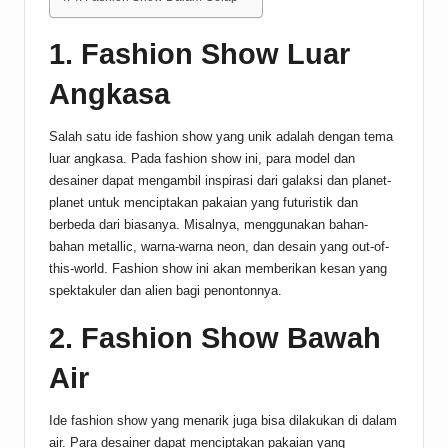
1. Fashion Show Luar
Angkasa
Salah satu ide fashion show yang unik adalah dengan tema
luar angkasa. Pada fashion show ini, para model dan
desainer dapat mengambil inspirasi dari galaksi dan planet-
planet untuk menciptakan pakaian yang futuristik dan
berbeda dari biasanya. Misalnya, menggunakan bahan-
bahan metallic, warna-warna neon, dan desain yang out-of-
this-world. Fashion show ini akan memberikan kesan yang
spektakuler dan alien bagi penontonnya.
2. Fashion Show Bawah
Air
Ide fashion show yang menarik juga bisa dilakukan di dalam
air. Para desainer dapat menciptakan pakaian yang