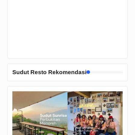
Sudut Resto Rekomendasi