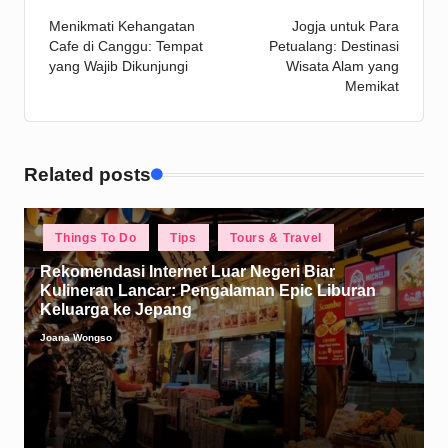
Menikmati Kehangatan
Jogja untuk Para
navigation
Cafe di Canggu: Tempat
Petualang: Destinasi
yang Wajib Dikunjungi
Wisata Alam yang
Memikat
Related posts
Posted
Things To Do
Tips
Tours & Travel
in
Rekomendasi Internet Luar Negeri Biar
Kulineran Lancar: Pengalaman Epic Liburan
Keluarga ke Jepang
Joana Wongso
Posted
by