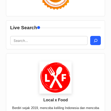
Live Search
Local x Food
Berdiri sejak 2019, mencoba keliling Indonesia dan mencoba