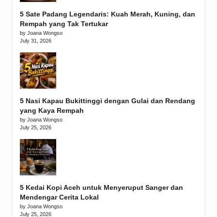
5 Sate Padang Legendaris: Kuah Merah, Kuning, dan
Rempah yang Tak Tertukar
by Joana Wongso
July 31, 2026
5 Nasi Kapau Bukittinggi dengan Gulai dan Rendang
yang Kaya Rempah
by Joana Wongso
July 25, 2026
5 Kedai Kopi Aceh untuk Menyeruput Sanger dan
Mendengar Cerita Lokal
by Joana Wongso
July 25, 2026