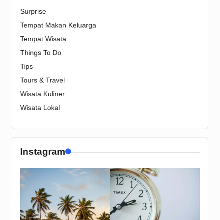
Surprise
Tempat Makan Keluarga
Tempat Wisata
Things To Do
Tips
Tours & Travel
Wisata Kuliner
Wisata Lokal
Instagram