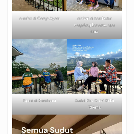
sunrise di Gereja Ayam
makan di borobudur
magelang bersama opa
oma
Ngopi di Borobudur
Sudut Biru Kedai Bukit
Rhema