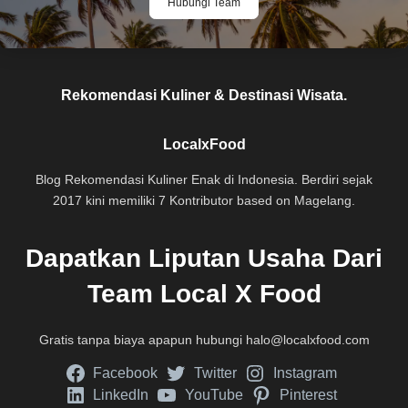
Hubungi Team
Rekomendasi Kuliner & Destinasi Wisata.
LocalxFood
Blog Rekomendasi Kuliner Enak di Indonesia. Berdiri sejak
2017 kini memiliki 7 Kontributor based on Magelang.
Dapatkan Liputan Usaha Dari
Team Local X Food
Gratis tanpa biaya apapun hubungi
halo@localxfood.com
Facebook
Twitter
Instagram
LinkedIn
YouTube
Pinterest