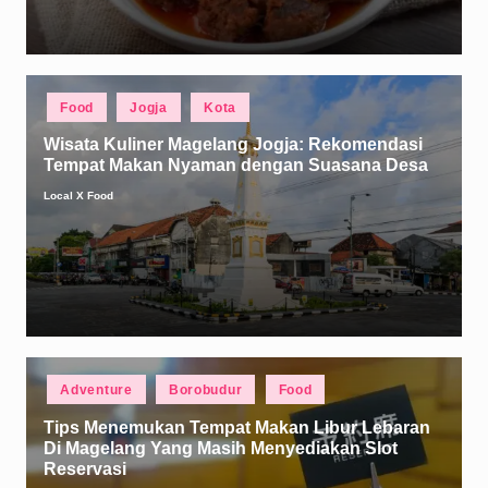
Posted
Food
Jogja
Kota
in
Wisata Kuliner Magelang Jogja: Rekomendasi
Tempat Makan Nyaman dengan Suasana Desa
Local X Food
Posted
by
Posted
Adventure
Borobudur
Food
in
Tips Menemukan Tempat Makan Libur Lebaran
Di Magelang Yang Masih Menyediakan Slot
Reservasi