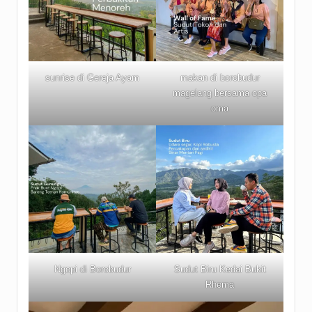
sunrise di Gereja Ayam
makan di borobudur
magelang bersama opa
oma
Ngopi di Borobudur
Sudut Biru Kedai Bukit
Rhema