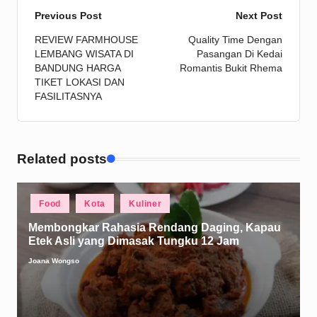
Post
Previous Post
Next Post
REVIEW FARMHOUSE
Quality Time Dengan
navigation
LEMBANG WISATA DI
Pasangan Di Kedai
BANDUNG HARGA
Romantis Bukit Rhema
TIKET LOKASI DAN
FASILITASNYA
Related posts
Posted
Food
Kota
Kuliner
in
Membongkar Rahasia Rendang Daging, Kapau
Etek Asli yang Dimasak Tungku 12 Jam
Joana Wongso
Posted
by