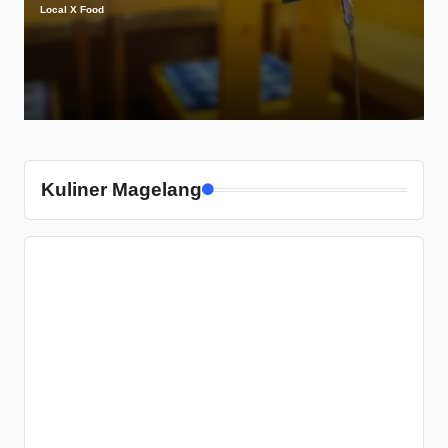
Local X Food
Posted
by
Kuliner Magelang