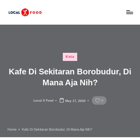
Skip
L
to
Rekomendasi
content
tempat
o
makan,
c
kuliner
lokal,
a
Posted
dan
Kota
l
in
wisata
Kafe Di Sekitaran Borobudur, Di
x
keluarga
Indonesia.
Mana Aja Nih?
F
o
Local X Food
0
May 17, 2020
o
Posted
by
d
Home
»
Kafe Di Sekitaran Borobudur, Di Mana Aja Nih?