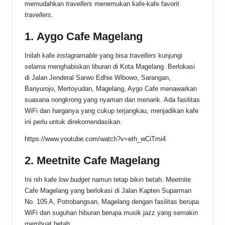
memudahkan
travellers
menemukan kafe-kafe favorit
travellers
.
1.
Aygo Cafe Magelang
Inilah kafe
instagramable
yang bisa
travellers
kunjungi
selama menghabiskan liburan di Kota Magelang. Berlokasi
di Jalan Jenderal Sarwo Edhie Wibowo, Sarangan,
Banyurojo, Mertoyudan, Magelang, Aygo Cafe menawarkan
suasana nongkrong yang nyaman dan menarik. Ada fasilitas
WiFi dan harganya yang cukup terjangkau, menjadikan kafe
ini perlu untuk direkomendasikan.
https://www.youtube.com/watch?v=eth_wCiTmi4
2.
Meetnite Cafe Magelang
Ini nih kafe
low budget
namun tetap bikin betah. Meetnite
Cafe Magelang yang berlokasi di Jalan Kapten Suparman
No. 105 A, Potrobangsan, Magelang dengan fasilitas berupa
WiFi dan suguhan hiburan berupa musik jazz yang semakin
membuat betah.