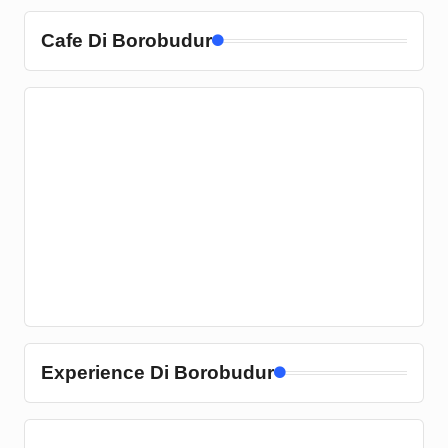
Cafe Di Borobudur
Experience Di Borobudur