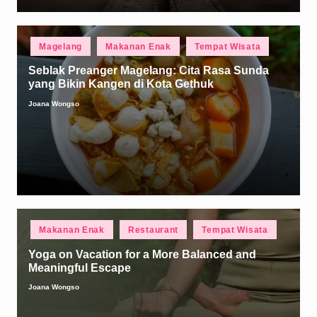
Posted
Magelang
Makanan Enak
Tempat Wisata
in
Seblak Preanger Magelang: Cita Rasa Sunda
yang Bikin Kangen di Kota Gethuk
Joana Wongso
Posted
by
Posted
Makanan Enak
Restaurant
Tempat Wisata
in
Yoga on Vacation for a More Balanced and
Meaningful Escape
Joana Wongso
Posted
by