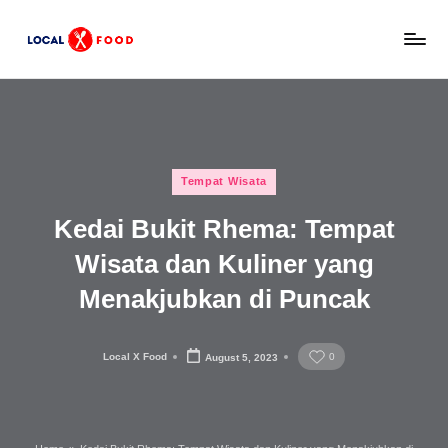
Skip
L
to
Rekomendasi
content
tempat
o
makan,
c
kuliner
lokal,
a
Posted
dan
Tempat Wisata
l
in
wisata
Kedai Bukit Rhema: Tempat
x
keluarga
Indonesia.
Wisata dan Kuliner yang
F
Menakjubkan di Puncak
o
o
Local X Food
0
August 5, 2023
d
Posted
by