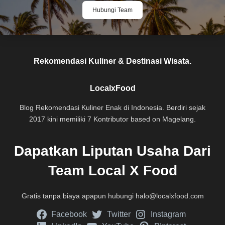
Hubungi Team
Rekomendasi Kuliner & Destinasi Wisata.
LocalxFood
Blog Rekomendasi Kuliner Enak di Indonesia. Berdiri sejak
2017 kini memiliki 7 Kontributor based on Magelang.
Dapatkan Liputan Usaha Dari
Team Local X Food
Gratis tanpa biaya apapun hubungi
halo@localxfood.com
Facebook
Twitter
Instagram