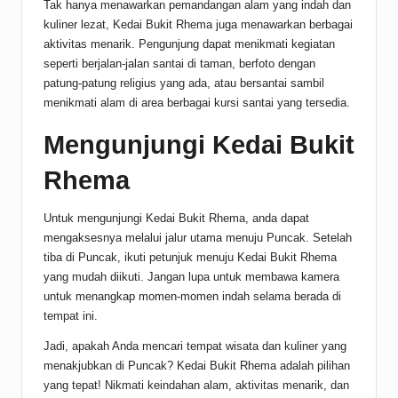
Tak hanya menawarkan pemandangan alam yang indah dan
kuliner lezat, Kedai Bukit Rhema juga menawarkan berbagai
aktivitas menarik. Pengunjung dapat menikmati kegiatan
seperti berjalan-jalan santai di taman, berfoto dengan
patung-patung religius yang ada, atau bersantai sambil
menikmati alam di area berbagai kursi santai yang tersedia.
Mengunjungi Kedai Bukit
Rhema
Untuk mengunjungi Kedai Bukit Rhema, anda dapat
mengaksesnya melalui jalur utama menuju Puncak. Setelah
tiba di Puncak, ikuti petunjuk menuju Kedai Bukit Rhema
yang mudah diikuti. Jangan lupa untuk membawa kamera
untuk menangkap momen-momen indah selama berada di
tempat ini.
Jadi, apakah Anda mencari tempat wisata dan kuliner yang
menakjubkan di Puncak? Kedai Bukit Rhema adalah pilihan
yang tepat! Nikmati keindahan alam, aktivitas menarik, dan