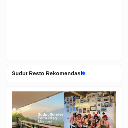
Sudut Resto Rekomendasi