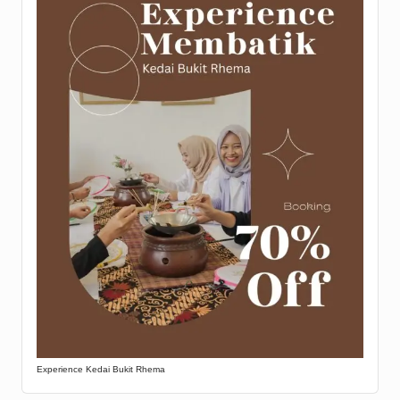
Experience Kedai Bukit Rhema