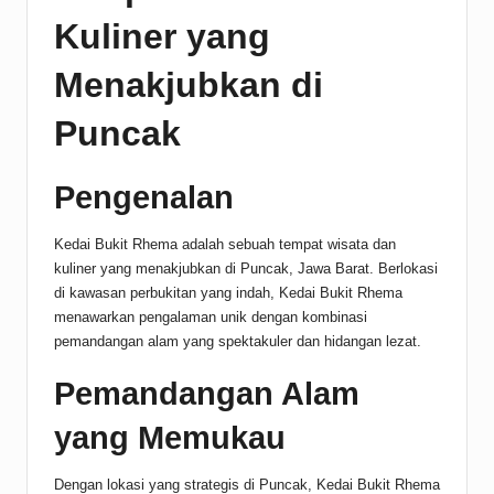
Kuliner yang
Menakjubkan di
Puncak
Pengenalan
Kedai Bukit Rhema adalah sebuah tempat wisata dan
kuliner yang menakjubkan di Puncak, Jawa Barat. Berlokasi
di kawasan perbukitan yang indah, Kedai Bukit Rhema
menawarkan pengalaman unik dengan kombinasi
pemandangan alam yang spektakuler dan hidangan lezat.
Pemandangan Alam
yang Memukau
Dengan lokasi yang strategis di Puncak, Kedai Bukit Rhema