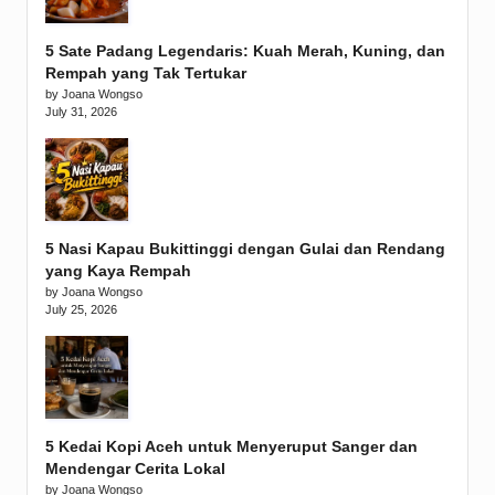
5 Sate Padang Legendaris: Kuah Merah, Kuning, dan
Rempah yang Tak Tertukar
by Joana Wongso
July 31, 2026
5 Nasi Kapau Bukittinggi dengan Gulai dan Rendang
yang Kaya Rempah
by Joana Wongso
July 25, 2026
5 Kedai Kopi Aceh untuk Menyeruput Sanger dan
Mendengar Cerita Lokal
by Joana Wongso