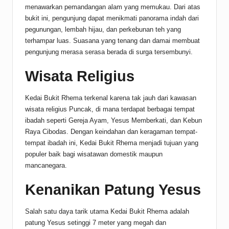
menawarkan pemandangan alam yang memukau. Dari atas
bukit ini, pengunjung dapat menikmati panorama indah dari
pegunungan, lembah hijau, dan perkebunan teh yang
terhampar luas. Suasana yang tenang dan damai membuat
pengunjung merasa serasa berada di surga tersembunyi.
Wisata Religius
Kedai Bukit Rhema terkenal karena tak jauh dari kawasan
wisata religius Puncak, di mana terdapat berbagai tempat
ibadah seperti Gereja Ayam, Yesus Memberkati, dan Kebun
Raya Cibodas. Dengan keindahan dan keragaman tempat-
tempat ibadah ini, Kedai Bukit Rhema menjadi tujuan yang
populer baik bagi wisatawan domestik maupun
mancanegara.
Kenanikan Patung Yesus
Salah satu daya tarik utama Kedai Bukit Rhema adalah
patung Yesus setinggi 7 meter yang megah dan