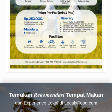
Rekomendasi
Temukan
Tempat Makan
dan Experience Lokal di LocalxFood.com