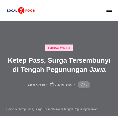
Skip
L
to
Rekomendasi
content
tempat
o
makan,
c
kuliner
lokal,
a
Posted
dan
Tempat Wisata
l
in
wisata
Ketep Pass, Surga Tersembunyi
x
keluarga
Indonesia.
di Tengah Pegunungan Jawa
F
o
Local X Food
0
July 28, 2023
o
Posted
by
d
Home
»
Ketep Pass, Surga Tersembunyi di Tengah Pegunungan Jawa