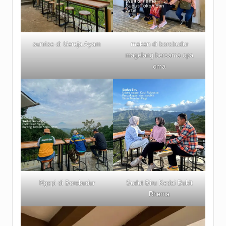
sunrise di Gereja Ayam
makan di borobudur
magelang bersama opa
oma
Ngopi di Borobudur
Sudut Biru Kedai Bukit
Rhema