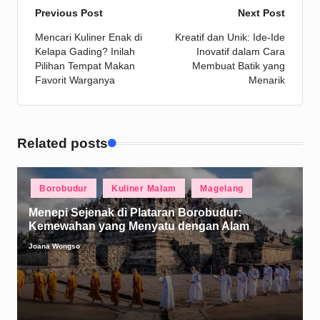
Post
Previous Post
Next Post
Mencari Kuliner Enak di
Kreatif dan Unik: Ide-Ide
navigation
Kelapa Gading? Inilah
Inovatif dalam Cara
Pilihan Tempat Makan
Membuat Batik yang
Favorit Warganya
Menarik
Related posts
Posted
Borobudur
Kuliner Malam
Magelang
in
Menepi Sejenak di Plataran Borobudur:
Kemewahan yang Menyatu dengan Alam
Joana Wongso
Posted
by