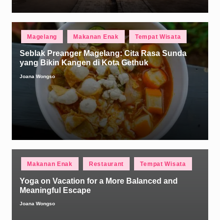
Posted
Magelang
Makanan Enak
Tempat Wisata
in
Seblak Preanger Magelang: Cita Rasa Sunda
yang Bikin Kangen di Kota Gethuk
Joana Wongso
Posted
by
Posted
Makanan Enak
Restaurant
Tempat Wisata
in
Yoga on Vacation for a More Balanced and
Meaningful Escape
Joana Wongso
Posted
by