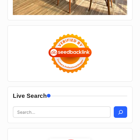
Live Search