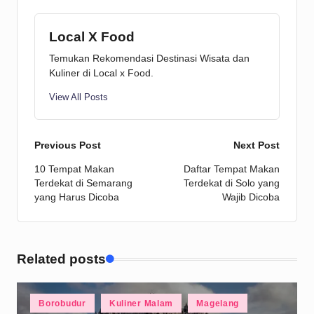
Local X Food
Temukan Rekomendasi Destinasi Wisata dan
Kuliner di Local x Food.
View All Posts
Post
Previous Post
Next Post
10 Tempat Makan
Daftar Tempat Makan
navigation
Terdekat di Semarang
Terdekat di Solo yang
yang Harus Dicoba
Wajib Dicoba
Related posts
Posted
Borobudur
Kuliner Malam
Magelang
in