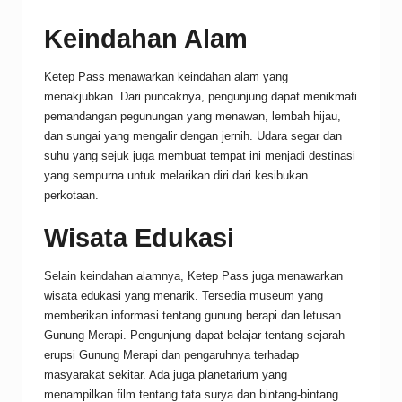
Keindahan Alam
Ketep Pass menawarkan keindahan alam yang
menakjubkan. Dari puncaknya, pengunjung dapat menikmati
pemandangan pegunungan yang menawan, lembah hijau,
dan sungai yang mengalir dengan jernih. Udara segar dan
suhu yang sejuk juga membuat tempat ini menjadi destinasi
yang sempurna untuk melarikan diri dari kesibukan
perkotaan.
Wisata Edukasi
Selain keindahan alamnya, Ketep Pass juga menawarkan
wisata edukasi yang menarik. Tersedia museum yang
memberikan informasi tentang gunung berapi dan letusan
Gunung Merapi. Pengunjung dapat belajar tentang sejarah
erupsi Gunung Merapi dan pengaruhnya terhadap
masyarakat sekitar. Ada juga planetarium yang
menampilkan film tentang tata surya dan bintang-bintang.