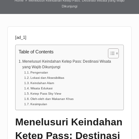
Home
»
Menelusuri Keindahan Ketep Pass: Destinasi Wisata yang Wajib
Dikunjungi
[ad_1]
Table of Contents
Menelusuri Keindahan Ketep Pass: Destinasi Wisata
yang Wajib Dikunjungi
Pengenalan
Lokasi dan Aksesibilitas
Keindahan Alam
Wisata Edukasi
Ketep Pass Sky View
Oleh-oleh dan Makanan Khas
Kesimpulan
Menelusuri Keindahan
Ketep Pass: Destinasi