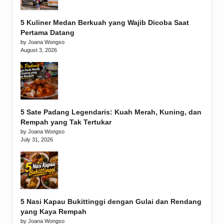
5 Kuliner Medan Berkuah yang Wajib Dicoba Saat
Pertama Datang
by Joana Wongso
August 3, 2026
5 Sate Padang Legendaris: Kuah Merah, Kuning, dan
Rempah yang Tak Tertukar
by Joana Wongso
July 31, 2026
5 Nasi Kapau Bukittinggi dengan Gulai dan Rendang
yang Kaya Rempah
by Joana Wongso