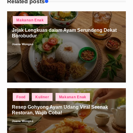
Related posts
Posted
Makanan Enak
in
Jejak Lengkuas dalam Ayam Serundeng Dekat
Borobudur
Joana Wongso
Posted
by
Posted
Food
Kuliner
Makanan Enak
in
Resep Gohyong Ayam Udang Viral Seenak
Restoran, Wajib Coba!
Joana Wongso
Posted
by