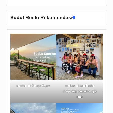
Sudut Resto Rekomendasi
sunrise di Gereja Ayam
makan di borobudur
magelang bersama opa
oma