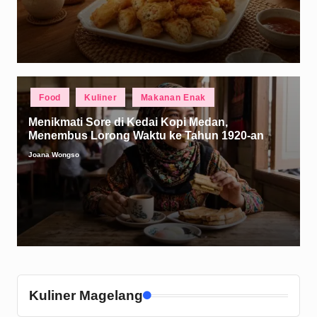
Posted
Food
Kuliner
Makanan Enak
in
Menikmati Sore di Kedai Kopi Medan,
Menembus Lorong Waktu ke Tahun 1920-an
Joana Wongso
Posted
by
Kuliner Magelang