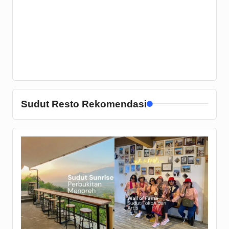
Sudut Resto Rekomendasi