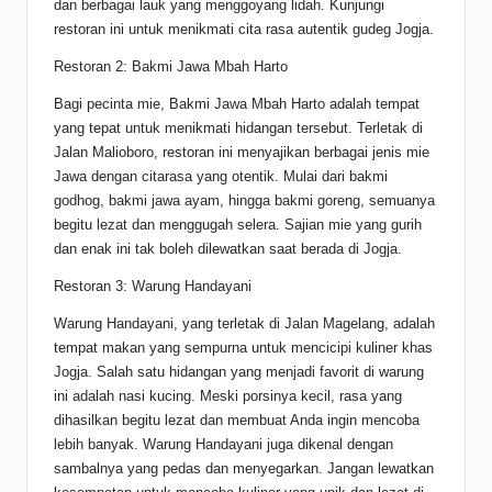
dan berbagai lauk yang menggoyang lidah. Kunjungi
restoran ini untuk menikmati cita rasa autentik gudeg Jogja.
Restoran 2: Bakmi Jawa Mbah Harto
Bagi pecinta mie, Bakmi Jawa Mbah Harto adalah tempat
yang tepat untuk menikmati hidangan tersebut. Terletak di
Jalan Malioboro, restoran ini menyajikan berbagai jenis mie
Jawa dengan citarasa yang otentik. Mulai dari bakmi
godhog, bakmi jawa ayam, hingga bakmi goreng, semuanya
begitu lezat dan menggugah selera. Sajian mie yang gurih
dan enak ini tak boleh dilewatkan saat berada di Jogja.
Restoran 3: Warung Handayani
Warung Handayani, yang terletak di Jalan Magelang, adalah
tempat makan yang sempurna untuk mencicipi kuliner khas
Jogja. Salah satu hidangan yang menjadi favorit di warung
ini adalah nasi kucing. Meski porsinya kecil, rasa yang
dihasilkan begitu lezat dan membuat Anda ingin mencoba
lebih banyak. Warung Handayani juga dikenal dengan
sambalnya yang pedas dan menyegarkan. Jangan lewatkan