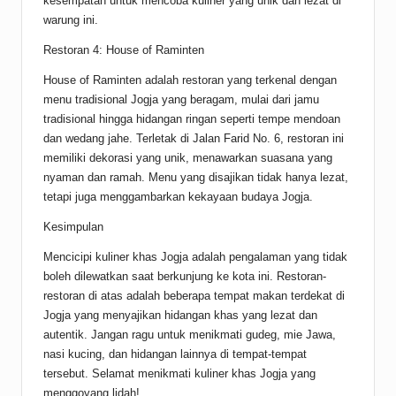
kesempatan untuk mencoba kuliner yang unik dan lezat di
warung ini.
Restoran 4: House of Raminten
House of Raminten adalah restoran yang terkenal dengan
menu tradisional Jogja yang beragam, mulai dari jamu
tradisional hingga hidangan ringan seperti tempe mendoan
dan wedang jahe. Terletak di Jalan Farid No. 6, restoran ini
memiliki dekorasi yang unik, menawarkan suasana yang
nyaman dan ramah. Menu yang disajikan tidak hanya lezat,
tetapi juga menggambarkan kekayaan budaya Jogja.
Kesimpulan
Mencicipi kuliner khas Jogja adalah pengalaman yang tidak
boleh dilewatkan saat berkunjung ke kota ini. Restoran-
restoran di atas adalah beberapa tempat makan terdekat di
Jogja yang menyajikan hidangan khas yang lezat dan
autentik. Jangan ragu untuk menikmati gudeg, mie Jawa,
nasi kucing, dan hidangan lainnya di tempat-tempat
tersebut. Selamat menikmati kuliner khas Jogja yang
menggoyang lidah!