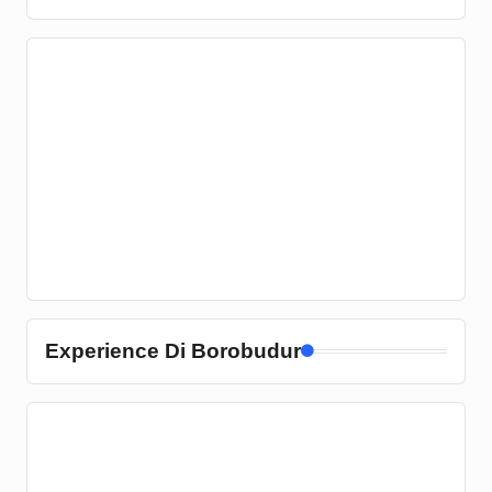
Experience Di Borobudur