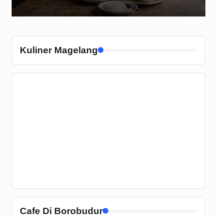
Kuliner Magelang
Cafe Di Borobudur