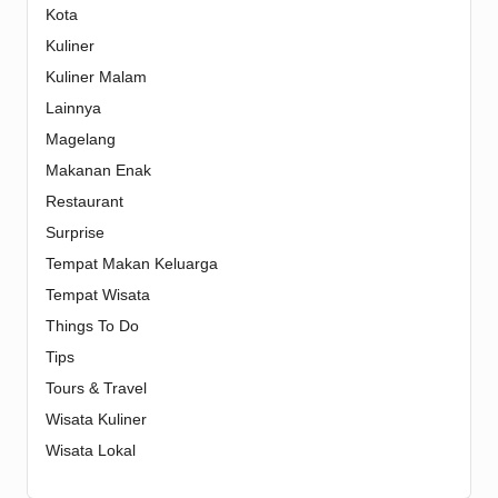
Kota
Kuliner
Kuliner Malam
Lainnya
Magelang
Makanan Enak
Restaurant
Surprise
Tempat Makan Keluarga
Tempat Wisata
Things To Do
Tips
Tours & Travel
Wisata Kuliner
Wisata Lokal