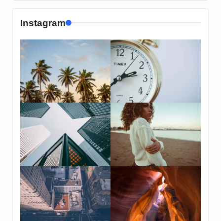
Instagram