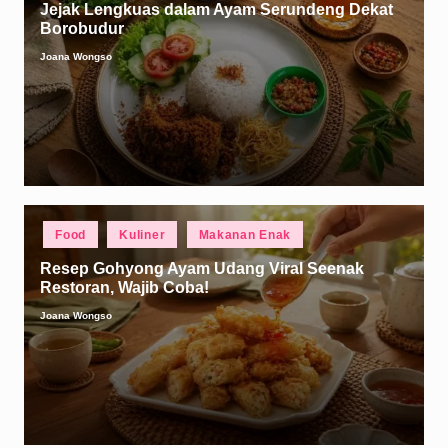
Jejak Lengkuas dalam Ayam Serundeng Dekat
Borobudur
Joana Wongso
Posted
by
Posted
Food
Kuliner
Makanan Enak
in
Resep Gohyong Ayam Udang Viral Seenak
Restoran, Wajib Coba!
Joana Wongso
Posted
by