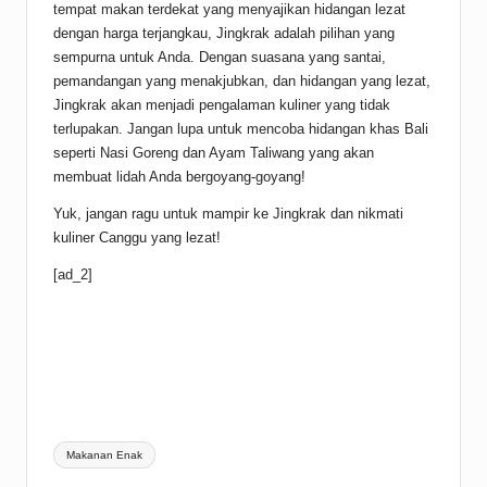
tempat makan terdekat yang menyajikan hidangan lezat
dengan harga terjangkau, Jingkrak adalah pilihan yang
sempurna untuk Anda. Dengan suasana yang santai,
pemandangan yang menakjubkan, dan hidangan yang lezat,
Jingkrak akan menjadi pengalaman kuliner yang tidak
terlupakan. Jangan lupa untuk mencoba hidangan khas Bali
seperti Nasi Goreng dan Ayam Taliwang yang akan
membuat lidah Anda bergoyang-goyang!
Yuk, jangan ragu untuk mampir ke Jingkrak dan nikmati
kuliner Canggu yang lezat!
[ad_2]
Tags:
Makanan Enak