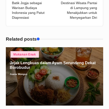
Batik Jogja sebagai
Destinasi Wisata Pantai
navigation
Warisan Budaya
di Lampung yang
Indonesia yang Patut
Menakjubkan untuk
Diapresiasi
Menyegarkan Diri
Related posts
Posted
Makanan Enak
in
Jejak Lengkuas dalam Ayam Serundeng Dekat
Borobudur
Joana Wongso
Posted
by