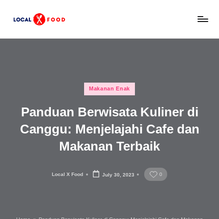
Skip
L
to
Rekomendasi
content
tempat
o
makan,
c
kuliner
lokal,
a
Posted
dan
Makanan Enak
l
in
wisata
Panduan Berwisata Kuliner di
x
keluarga
Indonesia.
Canggu: Menjelajahi Cafe dan
F
Makanan Terbaik
o
o
Local X Food
0
July 30, 2023
d
Posted
by