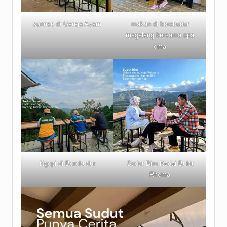
sunrise di Gereja Ayam
makan di borobudur
magelang bersama opa
oma
Ngopi di Borobudur
Sudut Biru Kedai Bukit
Rhema