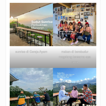
sunrise di Gereja Ayam
makan di borobudur
magelang bersama opa
oma