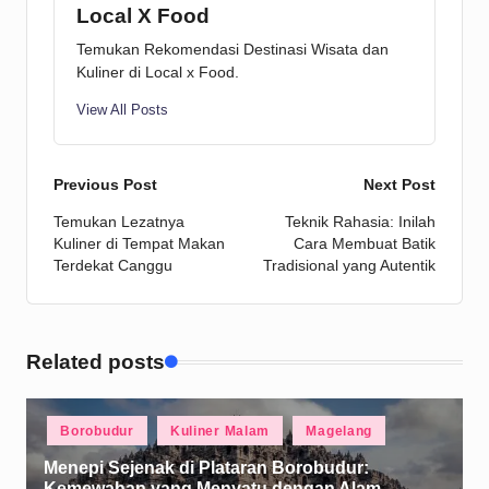
Local X Food
Temukan Rekomendasi Destinasi Wisata dan
Kuliner di Local x Food.
View All Posts
Post
Previous Post
Next Post
Temukan Lezatnya
Teknik Rahasia: Inilah
navigation
Kuliner di Tempat Makan
Cara Membuat Batik
Terdekat Canggu
Tradisional yang Autentik
Related posts
Posted
Borobudur
Kuliner Malam
Magelang
in
Menepi Sejenak di Plataran Borobudur:
Kemewahan yang Menyatu dengan Alam