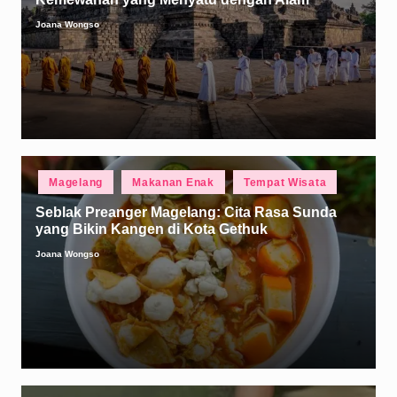
Joana Wongso
Posted
by
Posted
Magelang
Makanan Enak
Tempat Wisata
in
Seblak Preanger Magelang: Cita Rasa Sunda
yang Bikin Kangen di Kota Gethuk
Joana Wongso
Posted
by