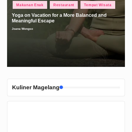
Posted
Makanan Enak
Restaurant
Tempat Wisata
in
Yoga on Vacation for a More Balanced and
Meaningful Escape
Joana Wongso
Posted
by
Kuliner Magelang