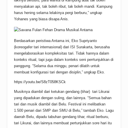
lakinya berburu, para wanita di kampung adat tak boleh
menyalakan api, tak boleh ribut, tak boleh mandi. Kampung
harus hening selama lelakinya pergi berburu,” ungkap
Yohanes yang biasa disapa Anis.
Berdasarkan peristiwa Antama ini, Eko Supriyanto
(koreogafer tari internasional) dari ISI Surakarta, berusaha
mengelaborasikan kompleksitas tari. Tidak hannya dalam
konteks ritual, tapi juga dalam konteks seni perrtunjukkan di
panggung. “Selama dua minggu, penari dilatih untuk
membuat konfigurasi tari dengan disiplin,” ungkap Eko.
https://youtu.be/S8zT058KSCk
Musiknya diambil dari ketukan gendang (tihar) tari Likurai
yang dipadukan dengan suling, dan lainnya. “Semua bahan
tari dan musik diambil dari Belu. Festival ini melibatkan
1.500 penari dari SMP dan SMU di Belu,” tambah Eko. Lagu
daerah Belu, dipadu tabuhan gendang tihar, ritual berburu,
tari Likurai, dan lainnya membuat pertunjukkan sore hari itu