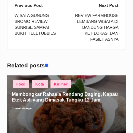
Post
Previous Post
Next Post
WISATA GUNUNG
REVIEW FARMHOUSE
navigation
BROMO REVIEW
LEMBANG WISATA DI
SUNRISE SAMPAI
BANDUNG HARGA
BUKIT TELETUBBIES
TIKET LOKASI DAN
FASILITASNYA
Related posts
Posted
Food
Kota
Kuliner
in
Membongkar Rahasia Rendang Daging, Kapau
Etek Asli yang Dimasak Tungku 12 Jam
Joana Wongso
Posted
by