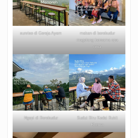
sunrise di Gereja Ayam
makan di borobudur
magelang bersama opa
oma
Ngopi di Borobudur
Sudut Biru Kedai Bukit
Rhema