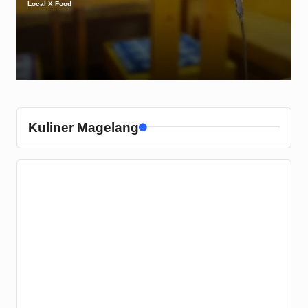
Local X Food
Posted
by
Kuliner Magelang