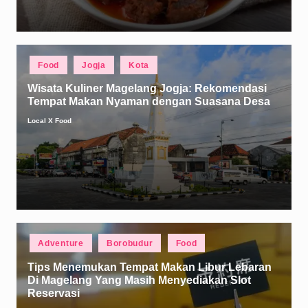
Posted
Food
Jogja
Kota
in
Wisata Kuliner Magelang Jogja: Rekomendasi
Tempat Makan Nyaman dengan Suasana Desa
Local X Food
Posted
by
Posted
Adventure
Borobudur
Food
in
Tips Menemukan Tempat Makan Libur Lebaran
Di Magelang Yang Masih Menyediakan Slot
Reservasi