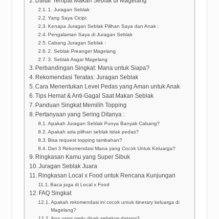
Daftar Tempat Makan Seblak di Magelang
1. Juragan Seblak
Yang Saya Cicipi:
Kenapa Juragan Seblak Pilihan Saya dan Anak :
Pengalaman Saya di Juragan Seblak
Cabang Juragan Seblak :
2. Seblak Preanger Magelang
3. Seblak Asgar Magelang
Perbandingan Singkat: Mana untuk Siapa?
Rekomendasi Teratas: Juragan Seblak
Cara Menentukan Level Pedas yang Aman untuk Anak
Tips Hemat & Anti-Gagal Saat Makan Seblak
Panduan Singkat Memilih Topping
Pertanyaan yang Sering Ditanya :
Apakah Juragan Seblak Punya Banyak Cabang?
Apakah ada pilihan seblak tidak pedas?
Bisa request topping tambahan?
Dari 3 Rekomendasi Mana yang Cocok Untuk Keluarga?
Ringkasan Kamu yang Super Sibuk
Juragan Seblak Juara
Ringkasan Local x Food untuk Rencana Kunjungan
Baca juga di Local x Food
FAQ Singkat
Apakah rekomendasi ini cocok untuk itinerary keluarga di
Magelang?
Apa yang perlu dicek sebelum datang?