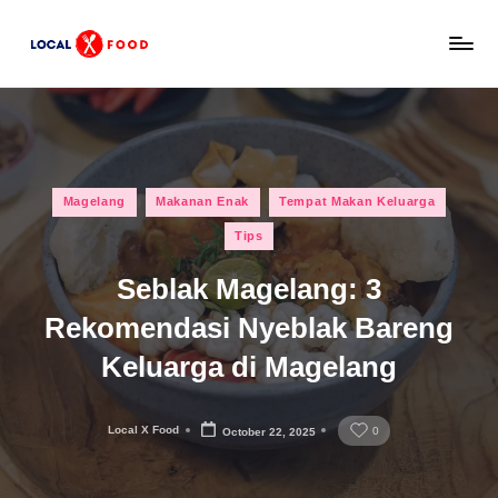
Skip
L
to
Rekomendasi
content
tempat
o
makan,
c
kuliner
lokal,
a
Posted
dan
Magelang
Makanan Enak
Tempat Makan Keluarga
l
in
wisata
Tips
x
keluarga
Indonesia.
Seblak Magelang: 3
F
Rekomendasi Nyeblak Bareng
o
Keluarga di Magelang
o
d
Local X Food
0
October 22, 2025
Posted
by