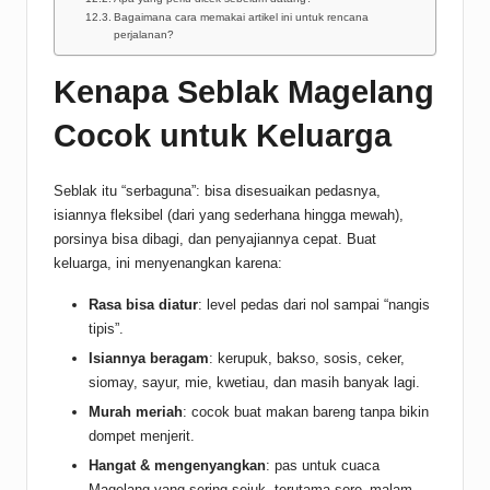
Bagaimana cara memakai artikel ini untuk rencana
perjalanan?
Kenapa Seblak Magelang
Cocok untuk Keluarga
Seblak itu “serbaguna”: bisa disesuaikan pedasnya,
isiannya fleksibel (dari yang sederhana hingga mewah),
porsinya bisa dibagi, dan penyajiannya cepat. Buat
keluarga, ini menyenangkan karena:
Rasa bisa diatur
: level pedas dari nol sampai “nangis
tipis”.
Isiannya beragam
: kerupuk, bakso, sosis, ceker,
siomay, sayur, mie, kwetiau, dan masih banyak lagi.
Murah meriah
: cocok buat makan bareng tanpa bikin
dompet menjerit.
Hangat & mengenyangkan
: pas untuk cuaca
Magelang yang sering sejuk, terutama sore–malam.