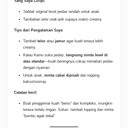
Yang Saya Cicipi:
Seblak original
level pedas rendah untuk anak.
Tambahan
telor orak-arik
supaya makin creamy.
Tips dari Pengalaman Saya
Tambah
telor
atau
jamur
agar kuah terasa lebih
creamy.
Kalau Kamu suka pedas,
langsung minta level di
atas standar
—kuah beningnya cukup menahan pedas
dengan nyaman.
Untuk anak,
minta cabai dipisah
dan topping
bakso/siomay.
Catatan kecil
Buat penggemar kuah “berisi” dan kompleks, mungkin
terasa terlalu ringan. Solusi: tambah topping dan minta
“bumbu agak tebal”.