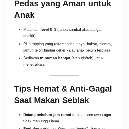
Pedas yang Aman untuk
Anak
Mulai dari
level 0–1
(tanpa sambal atau sangat
sedikit).
Pilih topping yang rekomendasi saya: bakso, siomay,
jamur, telor; hindari ceker kalau anak belum terbiasa.
Sediakan
minuman hangat
(air putih/teh) untuk
menetralkan.
Tips Hemat & Anti-Gagal
Saat Makan Seblak
Datang sebelum jam ramai
(sekitar sore awal) agar
tidak menunggu lama.
Bagi dua porsi
jika Kamu tipe “tester”—lumayan