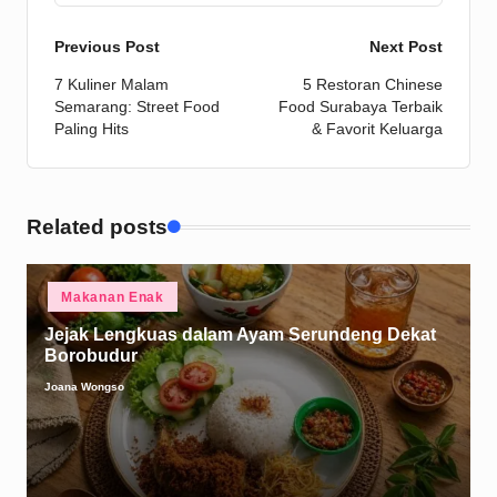
Post
Previous Post
Next Post
7 Kuliner Malam
5 Restoran Chinese
navigation
Semarang: Street Food
Food Surabaya Terbaik
Paling Hits
& Favorit Keluarga
Related posts
Posted
Makanan Enak
in
Jejak Lengkuas dalam Ayam Serundeng Dekat
Borobudur
Joana Wongso
Posted
by