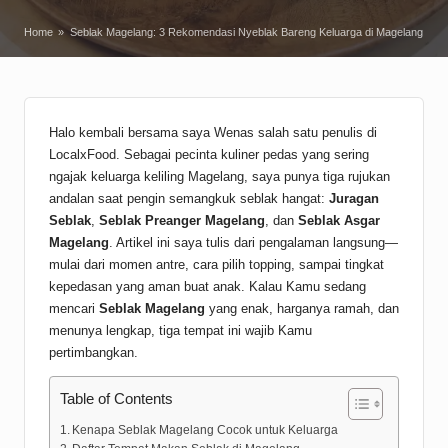
Home
»
Seblak Magelang: 3 Rekomendasi Nyeblak Bareng Keluarga di Magelang
Halo kembali bersama saya Wenas salah satu penulis di
LocalxFood. Sebagai pecinta kuliner pedas yang sering
ngajak keluarga keliling Magelang, saya punya tiga rujukan
andalan saat pengin semangkuk seblak hangat:
Juragan
Seblak
,
Seblak Preanger Magelang
, dan
Seblak Asgar
Magelang
. Artikel ini saya tulis dari pengalaman langsung—
mulai dari momen antre, cara pilih topping, sampai tingkat
kepedasan yang aman buat anak. Kalau Kamu sedang
mencari
Seblak Magelang
yang enak, harganya ramah, dan
menunya lengkap, tiga tempat ini wajib Kamu
pertimbangkan.
Table of Contents
Kenapa Seblak Magelang Cocok untuk Keluarga