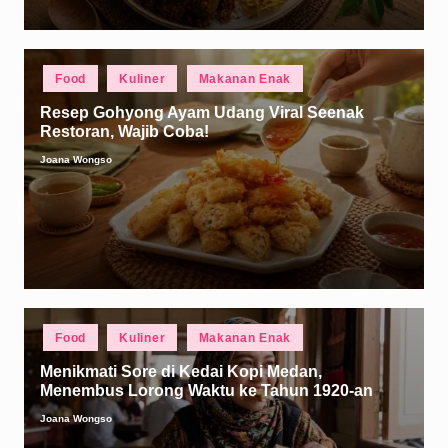
Posted
Food
Kuliner
Makanan Enak
in
Resep Gohyong Ayam Udang Viral Seenak
Restoran, Wajib Coba!
Joana Wongso
Posted
by
Posted
Food
Kuliner
Makanan Enak
in
Menikmati Sore di Kedai Kopi Medan,
Menembus Lorong Waktu ke Tahun 1920-an
Joana Wongso
Posted
by