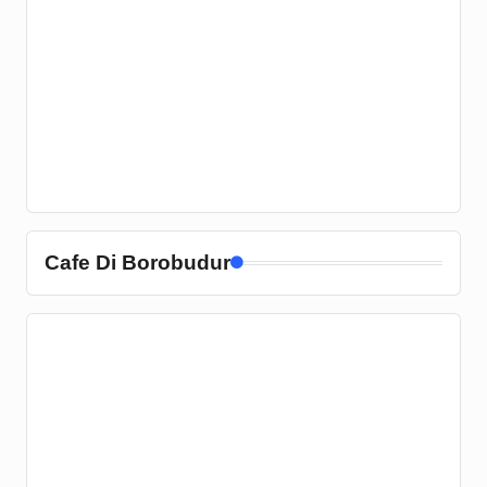
Cafe Di Borobudur