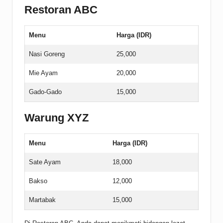
Restoran ABC
Menu
Harga (IDR)
Nasi Goreng
25,000
Mie Ayam
20,000
Gado-Gado
15,000
Warung XYZ
Menu
Harga (IDR)
Sate Ayam
18,000
Bakso
12,000
Martabak
15,000