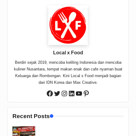
Local x Food
Berdiri sejak 2019, mencoba keliling Indonesia dan mencoba
kuliner Nusantara, tempat makan enak dan cafe nyaman buat
Keluarga dan Rombongan. Kini Local x Food menjadi bagian
dari IDN Korea dan Max Creative.
Twitter
Instagram
LinkedIn
YouTube
Pinterest
Facebook
Recent Posts