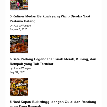
5 Kuliner Medan Berkuah yang Wajib Dicoba Saat
Pertama Datang
by Joana Wongso
August 3, 2026
5 Sate Padang Legendaris: Kuah Merah, Kuning, dan
Rempah yang Tak Tertukar
by Joana Wongso
July 31, 2026
5 Nasi Kapau Bukittinggi dengan Gulai dan Rendang
yang Kaya Rempah