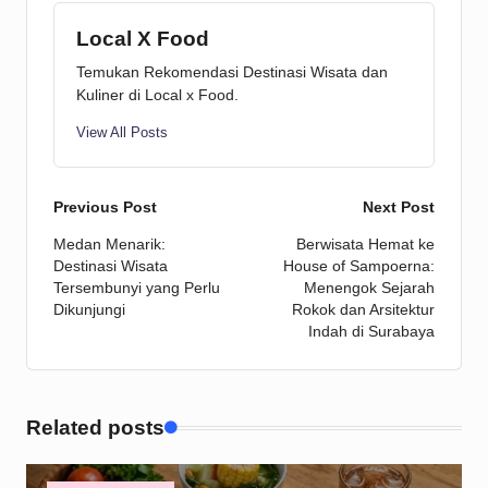
Local X Food
Temukan Rekomendasi Destinasi Wisata dan
Kuliner di Local x Food.
View All Posts
Post
Previous Post
Next Post
Medan Menarik:
Berwisata Hemat ke
navigation
Destinasi Wisata
House of Sampoerna:
Tersembunyi yang Perlu
Menengok Sejarah
Dikunjungi
Rokok dan Arsitektur
Indah di Surabaya
Related posts
Posted