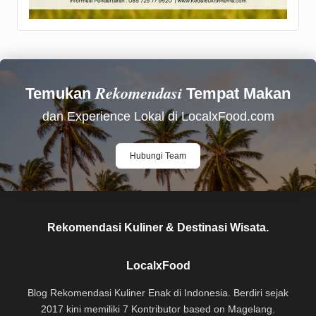
Rekomendasi
Temukan
Tempat Makan
dan Experience Lokal di LocalxFood.com
Hubungi Team
Rekomendasi Kuliner & Destinasi Wisata.
LocalxFood
Blog Rekomendasi Kuliner Enak di Indonesia. Berdiri sejak
2017 kini memiliki 7 Kontributor based on Magelang.