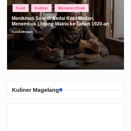
Posted
Food
Kuliner
Makanan Enak
in
Menikmati Sore di Kedai Kopi Medan,
Menembus Lorong Waktu ke Tahun 1920-an
Joana Wongso
Posted
by
Kuliner Magelang