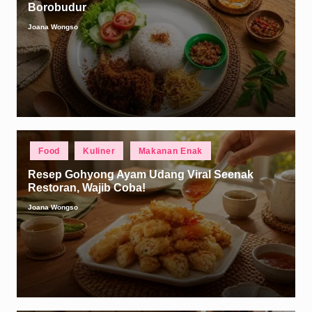
Borobudur
Joana Wongso
Posted
by
Posted
Food
Kuliner
Makanan Enak
in
Resep Gohyong Ayam Udang Viral Seenak
Restoran, Wajib Coba!
Joana Wongso
Posted
by