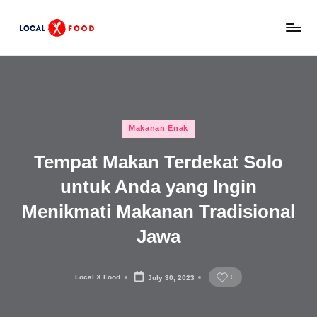
Skip
L
to
Rekomendasi
content
tempat
o
makan,
c
kuliner
lokal,
a
Posted
dan
Makanan Enak
l
in
wisata
Tempat Makan Terdekat Solo
x
keluarga
Indonesia.
untuk Anda yang Ingin
F
Menikmati Makanan Tradisional
o
o
Jawa
d
Local X Food
0
July 30, 2023
Posted
by