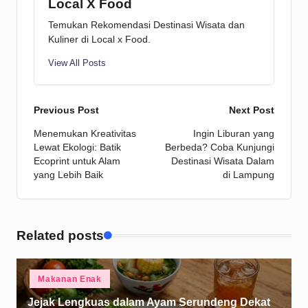
Local X Food
Temukan Rekomendasi Destinasi Wisata dan
Kuliner di Local x Food.
View All Posts
Post
Previous Post
Next Post
Menemukan Kreativitas
Ingin Liburan yang
navigation
Lewat Ekologi: Batik
Berbeda? Coba Kunjungi
Ecoprint untuk Alam
Destinasi Wisata Dalam
yang Lebih Baik
di Lampung
Related posts
Posted
Makanan Enak
in
Jejak Lengkuas dalam Ayam Serundeng Dekat