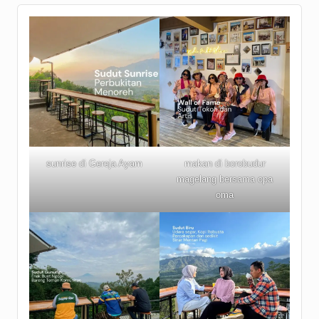
sunrise di Gereja Ayam
makan di borobudur
magelang bersama opa
oma