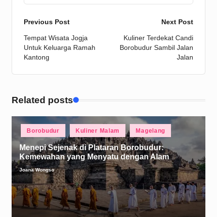
Post
Previous Post
Next Post
Tempat Wisata Jogja
Kuliner Terdekat Candi
navigation
Untuk Keluarga Ramah
Borobudur Sambil Jalan
Kantong
Jalan
Related posts
Posted
Borobudur
Kuliner Malam
Magelang
in
Menepi Sejenak di Plataran Borobudur:
Kemewahan yang Menyatu dengan Alam
Joana Wongso
Posted
by