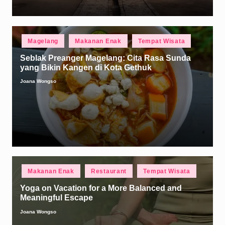
Posted
Magelang
Makanan Enak
Tempat Wisata
in
Seblak Preanger Magelang: Cita Rasa Sunda
yang Bikin Kangen di Kota Gethuk
Joana Wongso
Posted
by
Posted
Makanan Enak
Restaurant
Tempat Wisata
in
Yoga on Vacation for a More Balanced and
Meaningful Escape
Joana Wongso
Posted
by