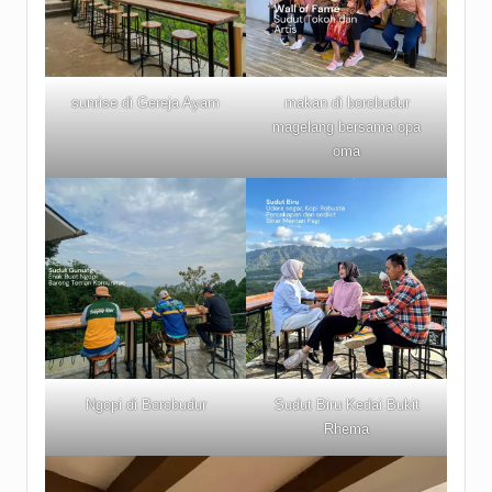
sunrise di Gereja Ayam
makan di borobudur
magelang bersama opa
oma
Ngopi di Borobudur
Sudut Biru Kedai Bukit
Rhema