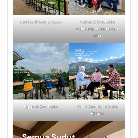
sunrise di Gereja Ayam
makan di borobudur
magelang bersama opa
oma
Ngopi di Borobudur
Sudut Biru Kedai Bukit
Rhema