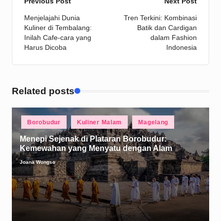
Post
Previous Post
Next Post
Menjelajahi Dunia
Tren Terkini: Kombinasi
navigation
Kuliner di Tembalang:
Batik dan Cardigan
Inilah Cafe-cara yang
dalam Fashion
Harus Dicoba
Indonesia
Related posts
Posted
Borobudur
Kuliner Malam
Magelang
in
Menepi Sejenak di Plataran Borobudur:
Kemewahan yang Menyatu dengan Alam
Joana Wongso
Posted
by