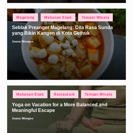
Posted
Magelang
Makanan Enak
Tempat Wisata
in
Seblak Preanger Magelang: Cita Rasa Sunda
yang Bikin Kangen di Kota Gethuk
Joana Wongso
Posted
by
Posted
Makanan Enak
Restaurant
Tempat Wisata
in
Yoga on Vacation for a More Balanced and
Meaningful Escape
Joana Wongso
Posted
by