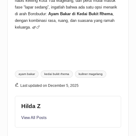
habis keliling Kota Tua Magelang, dan perut mulai masuk
fase “lapar sedang”, ingatlah bahwa ada satu opsi menarik
di arah Borobudur:
Ayam Bakar di Kedai Bukit Rhema
,
dengan kombinasi rasa, ruang, dan suasana yang ramah
keluarga. 🌿🍗
Tags:
ayam bakar
kedai bukit rhema
kuliner magelang
Last updated on December 5, 2025
Hilda Z
View All Posts