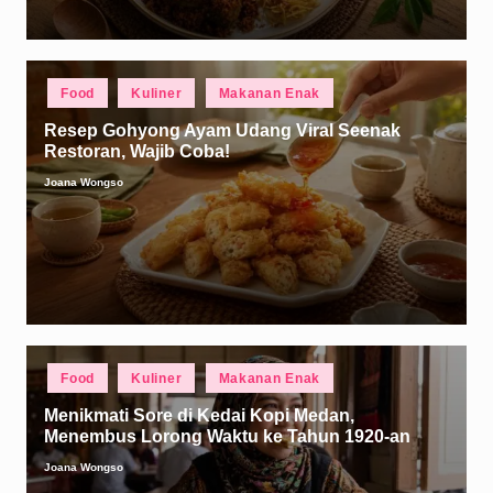
Posted
Food
Kuliner
Makanan Enak
in
Resep Gohyong Ayam Udang Viral Seenak
Restoran, Wajib Coba!
Joana Wongso
Posted
by
Posted
Food
Kuliner
Makanan Enak
in
Menikmati Sore di Kedai Kopi Medan,
Menembus Lorong Waktu ke Tahun 1920-an
Joana Wongso
Posted
by