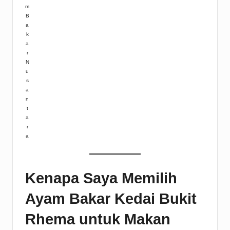
m
B
a
k
a
r
N
u
s
a
n
t
a
r
a
Kenapa Saya Memilih
Ayam Bakar Kedai Bukit
Rhema untuk Makan