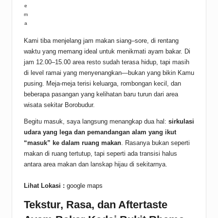
e
m
a
Kami tiba menjelang jam makan siang–sore, di rentang
waktu yang memang ideal untuk menikmati ayam bakar. Di
jam 12.00–15.00 area resto sudah terasa hidup, tapi masih
di level ramai yang menyenangkan—bukan yang bikin Kamu
pusing. Meja-meja terisi keluarga, rombongan kecil, dan
beberapa pasangan yang kelihatan baru turun dari area
wisata sekitar Borobudur.
Begitu masuk, saya langsung menangkap dua hal:
sirkulasi
udara yang lega dan pemandangan alam yang ikut
“masuk” ke dalam ruang makan
. Rasanya bukan seperti
makan di ruang tertutup, tapi seperti ada transisi halus
antara area makan dan lanskap hijau di sekitarnya.
Lihat Lokasi :
google maps
Tekstur, Rasa, dan Aftertaste