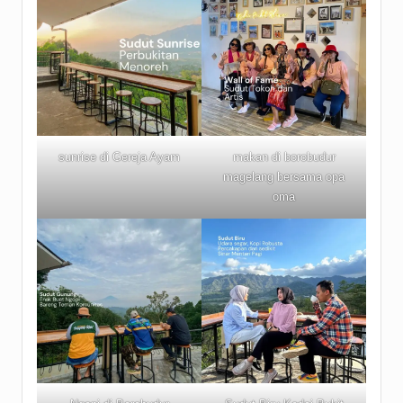
sunrise di Gereja Ayam
makan di borobudur
magelang bersama opa
oma