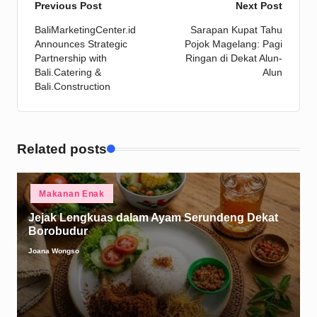
Post
Previous Post
Next Post
BaliMarketingCenter.id
Sarapan Kupat Tahu
navigation
Announces Strategic
Pojok Magelang: Pagi
Partnership with
Ringan di Dekat Alun-
Bali.Catering &
Alun
Bali.Construction
Related posts
Posted
Makanan Enak
in
Jejak Lengkuas dalam Ayam Serundeng Dekat
Borobudur
Joana Wongso
Posted
by