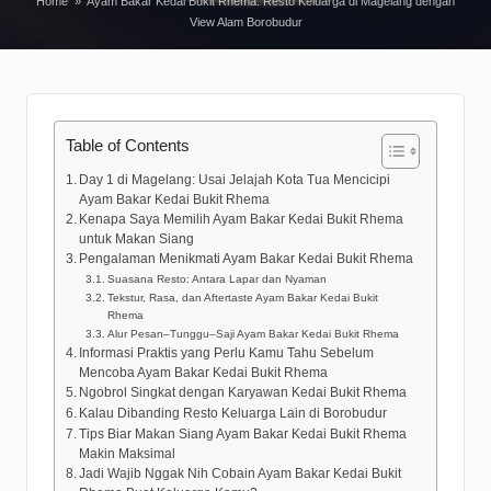
Home
»
Ayam Bakar Kedai Bukit Rhema: Resto Keluarga di Magelang dengan
View Alam Borobudur
Table of Contents
Day 1 di Magelang: Usai Jelajah Kota Tua Mencicipi
Ayam Bakar Kedai Bukit Rhema
Kenapa Saya Memilih Ayam Bakar Kedai Bukit Rhema
untuk Makan Siang
Pengalaman Menikmati Ayam Bakar Kedai Bukit Rhema
Suasana Resto: Antara Lapar dan Nyaman
Tekstur, Rasa, dan Aftertaste Ayam Bakar Kedai Bukit
Rhema
Alur Pesan–Tunggu–Saji Ayam Bakar Kedai Bukit Rhema
Informasi Praktis yang Perlu Kamu Tahu Sebelum
Mencoba Ayam Bakar Kedai Bukit Rhema
Ngobrol Singkat dengan Karyawan Kedai Bukit Rhema
Kalau Dibanding Resto Keluarga Lain di Borobudur
Tips Biar Makan Siang Ayam Bakar Kedai Bukit Rhema
Makin Maksimal
Jadi Wajib Nggak Nih Cobain Ayam Bakar Kedai Bukit