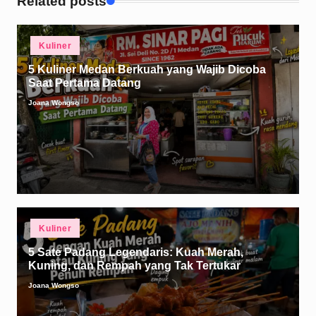
Related posts
Posted
Kuliner
in
5 Kuliner Medan Berkuah yang Wajib Dicoba
Saat Pertama Datang
Joana Wongso
Posted
by
Posted
Kuliner
in
5 Sate Padang Legendaris: Kuah Merah,
Kuning, dan Rempah yang Tak Tertukar
Joana Wongso
Posted
by