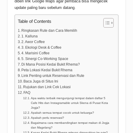
diberi link Google Maps agar pembaca bisa mengecek
update paling baru sebelum datang.
Table of Contents
Ringkasan Rute dan Cara Memilih
1. Kalluna
2. Awor Coffee
3. Ekologi Desk & Coffee
4. Marisini Coffee
5. Sinergi Co-Working Space
Di Mana Posisi Kedai Bukit Rhema?
Peta Lokasi Kedai Bukit Rhema
Link Penting untuk Reservasi dan Rute
Baca Juga di Situs Ini
Rujukan dan Link Cek Lokasi
FAQ
Apa waktu terbaik mengunjungi tempat dalam daftar 5
Cafe Hits dan Instagramable untuk Skena di Pusat Kota
Jogja?
Apakah semua tempat cocok untuk keluarga?
Apakah perlu reservasi?
Bagaimana cara membandingkan tempat makan di Jogja
dan Magelang?
Kapan Kedai Bukit Rhema relevan dimasukkan ke rute?