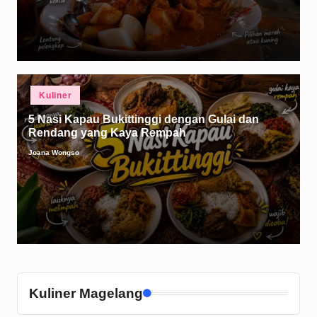
Posted
Kuliner
in
5 Nasi Kapau Bukittinggi dengan Gulai dan
Rendang yang Kaya Rempah
Joana Wongso
Posted
by
Kuliner Magelang