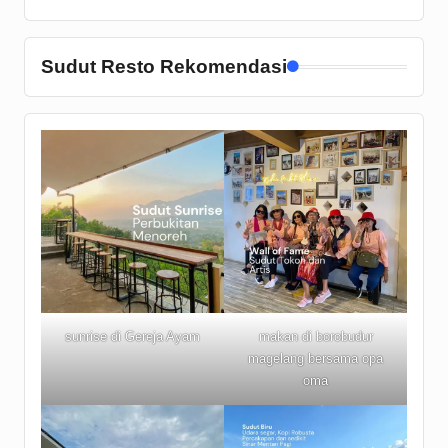
Sudut Resto Rekomendasi
sunrise di Gereja Ayam
makan di borobudur
magelang bersama opa
oma