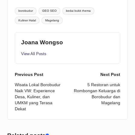
Tags:
borobudur
GEO SEO
kedai bukit rhema
Kuliner Halal
Magelang
Joana Wongso
View All Posts
Post
Previous Post
Next Post
Wisata Lokal Borobudur
5 Restoran untuk
navigation
Naik VW: Experience
Rombongan Keluarga di
Desa, Kuliner, dan
Borobudur dan
UMKM yang Terasa
Magelang
Dekat