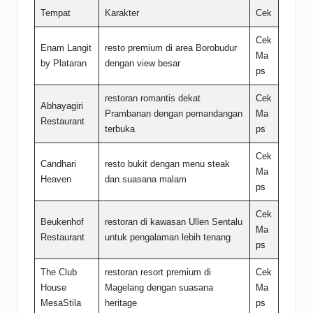
Tempat
Karakter
Cek
Cek
Enam Langit
resto premium di area Borobudur
Ma
by Plataran
dengan view besar
ps
restoran romantis dekat
Cek
Abhayagiri
Prambanan dengan pemandangan
Ma
Restaurant
terbuka
ps
Cek
Candhari
resto bukit dengan menu steak
Ma
Heaven
dan suasana malam
ps
Cek
Beukenhof
restoran di kawasan Ullen Sentalu
Ma
Restaurant
untuk pengalaman lebih tenang
ps
The Club
restoran resort premium di
Cek
House
Magelang dengan suasana
Ma
MesaStila
heritage
ps