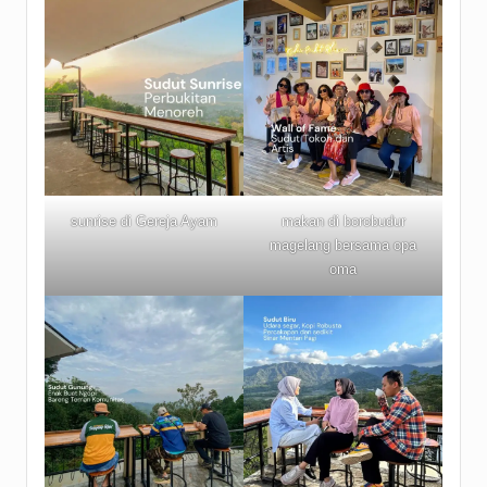
sunrise di Gereja Ayam
makan di borobudur
magelang bersama opa
oma