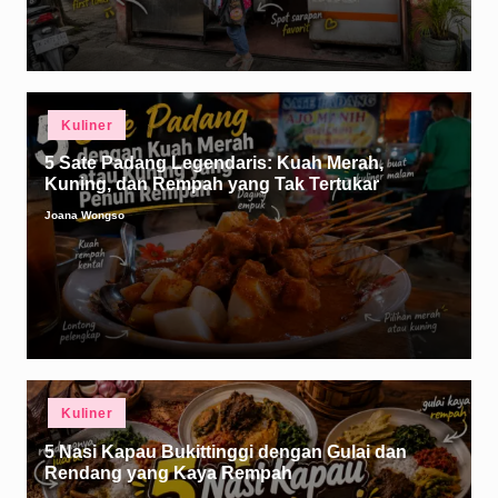
Posted
Kuliner
in
5 Sate Padang Legendaris: Kuah Merah,
Kuning, dan Rempah yang Tak Tertukar
Joana Wongso
Posted
by
Posted
Kuliner
in
5 Nasi Kapau Bukittinggi dengan Gulai dan
Rendang yang Kaya Rempah