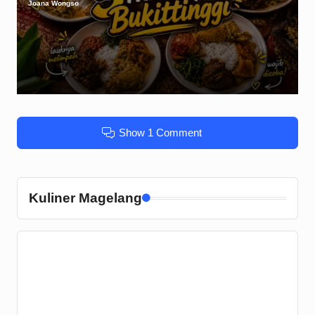
Joana Wongso
Posted
by
Show 1 Comment
Kuliner Magelang