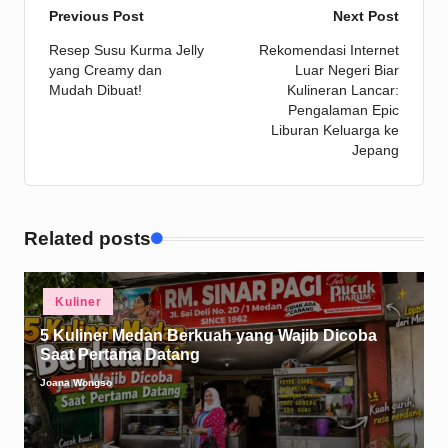
Post
Previous Post
Next Post
Resep Susu Kurma Jelly
Rekomendasi Internet
navigation
yang Creamy dan
Luar Negeri Biar
Mudah Dibuat!
Kulineran Lancar:
Pengalaman Epic
Liburan Keluarga ke
Jepang
Related posts
Posted
Kuliner
in
5 Kuliner Medan Berkuah yang Wajib Dicoba
Saat Pertama Datang
Joana Wongso
Posted
by