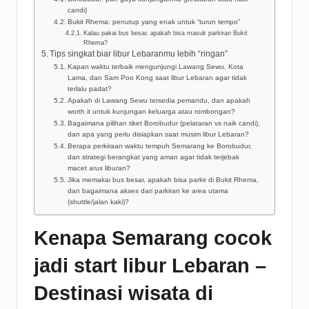
candi)
Bukit Rhema: penutup yang enak untuk “turun tempo”
Kalau pakai bus besar, apakah bisa masuk parkiran Bukit
Rhema?
Tips singkat biar libur Lebaranmu lebih “ringan”
Kapan waktu terbaik mengunjungi Lawang Sewu, Kota
Lama, dan Sam Poo Kong saat libur Lebaran agar tidak
terlalu padat?
Apakah di Lawang Sewu tersedia pemandu, dan apakah
worth it untuk kunjungan keluarga atau rombongan?
Bagaimana pilihan tiket Borobudur (pelataran vs naik candi),
dan apa yang perlu disiapkan saat musim libur Lebaran?
Berapa perkiraan waktu tempuh Semarang ke Borobudur,
dan strategi berangkat yang aman agar tidak terjebak
macet arus liburan?
Jika memakai bus besar, apakah bisa parkir di Bukit Rhema,
dan bagaimana akses dari parkiran ke area utama
(shuttle/jalan kaki)?
Kenapa Semarang cocok
jadi start libur Lebaran –
Destinasi wisata di