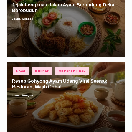
Jejak Lengkuas dalam Ayam Serundeng Dekat
Borobudur
Joana Wongso
Posted
by
Posted
Food
Kuliner
Makanan Enak
in
Resep Gohyong Ayam Udang Viral Seenak
Restoran, Wajib Coba!
Joana Wongso
Posted
by