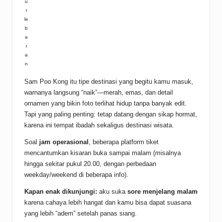
u
r
le
b
a
r
a
n
Sam Poo Kong itu tipe destinasi yang begitu kamu masuk,
warnanya langsung “naik”—merah, emas, dan detail
ornamen yang bikin foto terlihat hidup tanpa banyak edit.
Tapi yang paling penting: tetap datang dengan sikap hormat,
karena ini tempat ibadah sekaligus destinasi wisata.
Soal
jam operasional
, beberapa platform tiket
mencantumkan kisaran buka sampai malam (misalnya
hingga sekitar pukul 20.00, dengan perbedaan
weekday/weekend di beberapa info).
Kapan enak dikunjungi:
aku suka
sore menjelang malam
karena cahaya lebih hangat dan kamu bisa dapat suasana
yang lebih “adem” setelah panas siang.