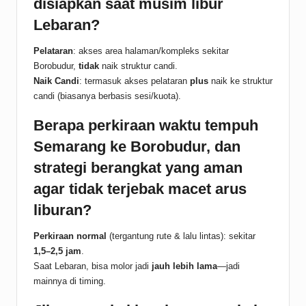
disiapkan saat musim libur
Lebaran?
Pelataran
: akses area halaman/kompleks sekitar
Borobudur,
tidak
naik struktur candi.
Naik Candi
: termasuk akses pelataran
plus
naik ke struktur
candi (biasanya berbasis sesi/kuota).
Berapa perkiraan waktu tempuh
Semarang ke Borobudur, dan
strategi berangkat yang aman
agar tidak terjebak macet arus
liburan?
Perkiraan normal
(tergantung rute & lalu lintas): sekitar
1,5–2,5 jam
.
Saat Lebaran, bisa molor jadi
jauh lebih lama
—jadi
mainnya di timing.