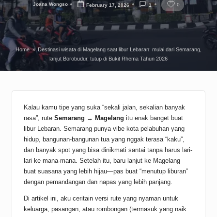
Joana Wongso
0
February 17, 2026
1
Posted
by
Home
»
Destinasi wisata di Magelang saat libur Lebaran: mulai dari Semarang,
lanjut Borobudur, tutup di Bukit Rhema Tahun 2026
Kalau kamu tipe yang suka “sekali jalan, sekalian banyak
rasa”, rute
Semarang
→
Magelang
itu enak banget buat
libur Lebaran. Semarang punya vibe kota pelabuhan yang
hidup, bangunan-bangunan tua yang nggak terasa “kaku”,
dan banyak spot yang bisa dinikmati santai tanpa harus lari-
lari ke mana-mana. Setelah itu, baru lanjut ke Magelang
buat suasana yang lebih hijau—pas buat “menutup liburan”
dengan pemandangan dan napas yang lebih panjang.
Di artikel ini, aku ceritain versi rute yang nyaman untuk
keluarga, pasangan, atau rombongan (termasuk yang naik