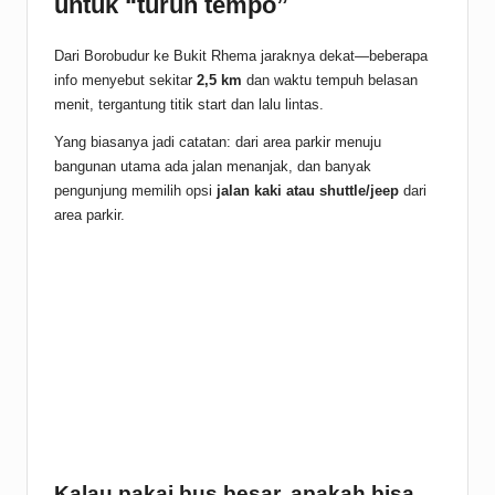
untuk “turun tempo”
Dari Borobudur ke Bukit Rhema jaraknya dekat—beberapa
info menyebut sekitar
2,5 km
dan waktu tempuh belasan
menit, tergantung titik start dan lalu lintas.
Yang biasanya jadi catatan: dari area parkir menuju
bangunan utama ada jalan menanjak, dan banyak
pengunjung memilih opsi
jalan kaki atau shuttle/jeep
dari
area parkir.
Kalau pakai bus besar, apakah bisa