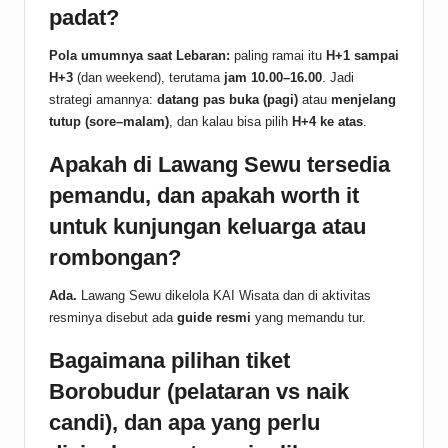
padat?
Pola umumnya saat Lebaran:
paling ramai itu
H+1 sampai
H+3
(dan weekend), terutama
jam 10.00–16.00
. Jadi
strategi amannya:
datang pas buka (pagi)
atau
menjelang
tutup (sore–malam)
, dan kalau bisa pilih
H+4 ke atas
.
Apakah di Lawang Sewu tersedia
pemandu, dan apakah worth it
untuk kunjungan keluarga atau
rombongan?
Ada.
Lawang Sewu dikelola KAI Wisata dan di aktivitas
resminya disebut ada
guide resmi
yang memandu tur.
Bagaimana pilihan tiket
Borobudur (pelataran vs naik
candi), dan apa yang perlu