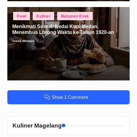
Posted
Food
Kuliner
Makanan Enak
in
Menikmati Sore di Kedai Kopi Medan,
Menembus Lorong Waktu ke Tahun 1920-an
Joana Wongso
Posted
by
Show 1 Comment
Kuliner Magelang