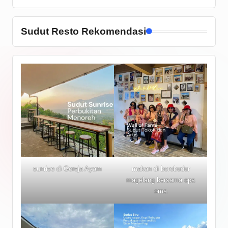
Sudut Resto Rekomendasi
sunrise di Gereja Ayam
makan di borobudur
magelang bersama opa
oma