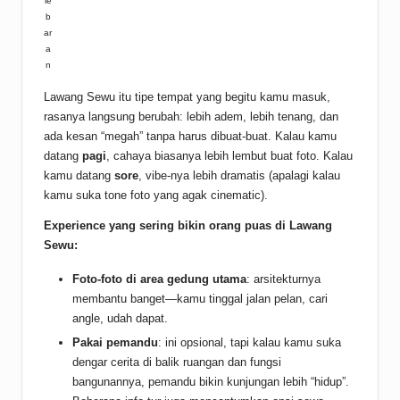
le
b
ar
a
n
Lawang Sewu itu tipe tempat yang begitu kamu masuk,
rasanya langsung berubah: lebih adem, lebih tenang, dan
ada kesan “megah” tanpa harus dibuat-buat. Kalau kamu
datang
pagi
, cahaya biasanya lebih lembut buat foto. Kalau
kamu datang
sore
, vibe-nya lebih dramatis (apalagi kalau
kamu suka tone foto yang agak cinematic).
Experience yang sering bikin orang puas di Lawang
Sewu:
Foto-foto di area gedung utama
: arsitekturnya
membantu banget—kamu tinggal jalan pelan, cari
angle, udah dapat.
Pakai pemandu
: ini opsional, tapi kalau kamu suka
dengar cerita di balik ruangan dan fungsi
bangunannya, pemandu bikin kunjungan lebih “hidup”.