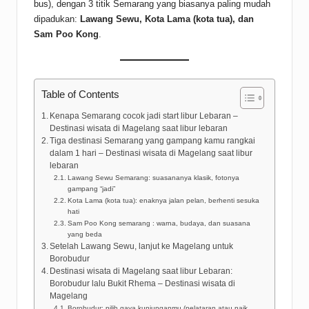
bus), dengan 3 titik Semarang yang biasanya paling mudah
dipadukan:
Lawang Sewu, Kota Lama (kota tua), dan
Sam Poo Kong
.
Table of Contents
Kenapa Semarang cocok jadi start libur Lebaran –
Destinasi wisata di Magelang saat libur lebaran
Tiga destinasi Semarang yang gampang kamu rangkai
dalam 1 hari – Destinasi wisata di Magelang saat libur
lebaran
Lawang Sewu Semarang: suasananya klasik, fotonya
gampang “jadi”
Kota Lama (kota tua): enaknya jalan pelan, berhenti sesuka
hati
Sam Poo Kong semarang : warna, budaya, dan suasana
yang beda
Setelah Lawang Sewu, lanjut ke Magelang untuk
Borobudur
Destinasi wisata di Magelang saat libur Lebaran:
Borobudur lalu Bukit Rhema – Destinasi wisata di
Magelang
Borobudur: pilih gaya kunjunganmu (pelataran atau naik