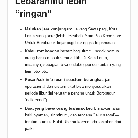
Lebaranmu lebih
“ringan”
Mainkan jam kunjungan:
Lawang Sewu pagi, Kota
Lama siang-sore (lebih fleksibel), Sam Poo Kong sore.
Untuk Borobudur, kejar pagi biar nggak kepanasan.
Kalau rombongan besar:
bagi ritme—nggak semua
orang harus masuk semua titik. Di Kota Lama,
misalnya, sebagian bisa duduk/ngopi sementara yang
lain foto-foto.
Pesan/cek info resmi sebelum berangkat:
jam
operasional dan sistem tiket bisa menyesuaikan
periode libur (ini terutama penting untuk Borobudur
“naik candi”).
Buat yang bawa orang tua/anak kecil:
siapkan alas
kaki nyaman, air minum, dan rencana “jalur santai”—
terutama untuk Bukit Rhema karena ada tanjakan dari
parkir.