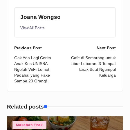
Joana Wongso
View All Posts
Post
Previous Post
Next Post
Gak Ada Lagi Cerita
Cafe di Semarang untuk
navigation
Anak Kos UNISBA
Libur Lebaran: 3 Tempat
Ngeluh WiFi Lemot,
Enak Buat Ngumpul
Padahal yang Pake
Keluarga
Sampe 20 Orang!
Related posts
Posted
Makanan Enak
in