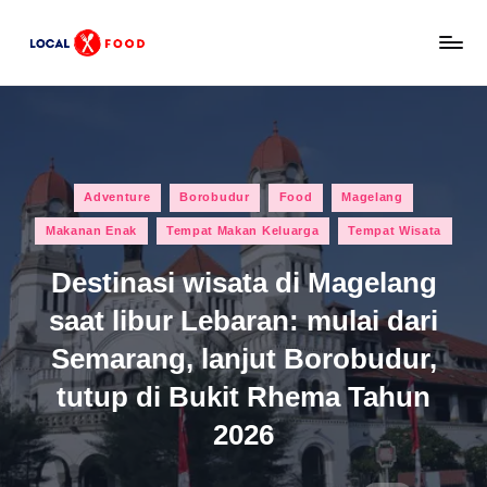
Skip
L
to
Rekomendasi
content
tempat
o
makan,
c
kuliner
lokal,
a
Posted
dan
Adventure
Borobudur
Food
Magelang
l
in
wisata
Makanan Enak
Tempat Makan Keluarga
Tempat Wisata
x
keluarga
Indonesia.
Destinasi wisata di Magelang
F
saat libur Lebaran: mulai dari
o
Semarang, lanjut Borobudur,
o
tutup di Bukit Rhema Tahun
d
2026