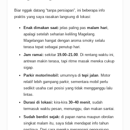
Biar nggak datang “tanpa persiapan”, ini beberapa info
praktis yang saya rasakan langsung di lokasi:
Enak dimakan saat:
jelas paling pas
malam hari
,
apalagi setelah seharian keliling Magelang.
Magelangan hangat dengan aroma smoky selalu
terasa tepat sebagai penutup hari.
Jam ramai:
sekitar
19.00–21.00
. Di rentang waktu ini,
antrean makin terasa, tapi ritme masak mereka cukup
sigap.
Parkir motor/mobil:
umumnya di
tepi jalan
. Motor
relatif lebih gampang parkir, sementara mobil perlu
sedikit usaha cari posisi yang tidak mengganggu lalu
lintas.
Durasi di lokasi:
kira-kira
30–40 menit
, sudah
termasuk waktu pesan, menunggu, dan makan santai.
Sudah berdiri sejak:
di papan nama maupun obrolan
singkat malam itu, saya tidak mendapat info tahun
pastinya. Dari cara mereka menangani pengunjung,