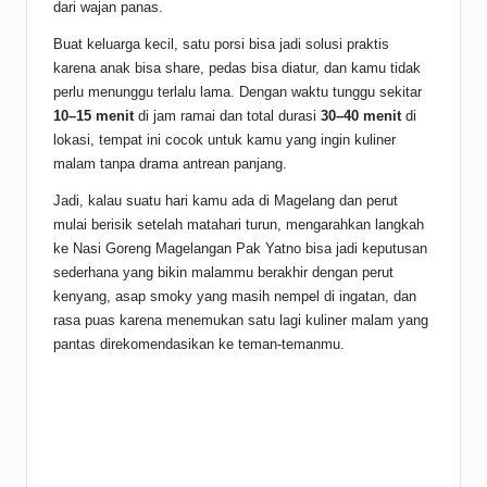
dari wajan panas.
Buat keluarga kecil, satu porsi bisa jadi solusi praktis
karena anak bisa share, pedas bisa diatur, dan kamu tidak
perlu menunggu terlalu lama. Dengan waktu tunggu sekitar
10–15 menit
di jam ramai dan total durasi
30–40 menit
di
lokasi, tempat ini cocok untuk kamu yang ingin kuliner
malam tanpa drama antrean panjang.
Jadi, kalau suatu hari kamu ada di Magelang dan perut
mulai berisik setelah matahari turun, mengarahkan langkah
ke Nasi Goreng Magelangan Pak Yatno bisa jadi keputusan
sederhana yang bikin malammu berakhir dengan perut
kenyang, asap smoky yang masih nempel di ingatan, dan
rasa puas karena menemukan satu lagi kuliner malam yang
pantas direkomendasikan ke teman-temanmu.