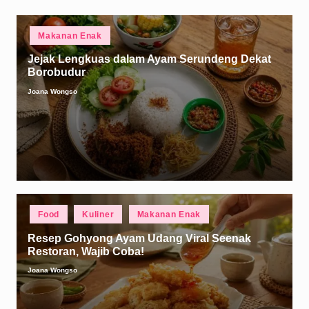
Posted
Makanan Enak
in
Jejak Lengkuas dalam Ayam Serundeng Dekat
Borobudur
Joana Wongso
Posted
by
Posted
Food
Kuliner
Makanan Enak
in
Resep Gohyong Ayam Udang Viral Seenak
Restoran, Wajib Coba!
Joana Wongso
Posted
by