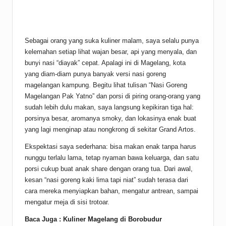
Sebagai orang yang suka kuliner malam, saya selalu punya
kelemahan setiap lihat wajan besar, api yang menyala, dan
bunyi nasi “diayak” cepat. Apalagi ini di Magelang, kota
yang diam-diam punya banyak versi nasi goreng
magelangan kampung. Begitu lihat tulisan “Nasi Goreng
Magelangan Pak Yatno” dan porsi di piring orang-orang yang
sudah lebih dulu makan, saya langsung kepikiran tiga hal:
porsinya besar, aromanya smoky, dan lokasinya enak buat
yang lagi menginap atau nongkrong di sekitar Grand Artos.
Ekspektasi saya sederhana: bisa makan enak tanpa harus
nunggu terlalu lama, tetap nyaman bawa keluarga, dan satu
porsi cukup buat anak share dengan orang tua. Dari awal,
kesan “nasi goreng kaki lima tapi niat” sudah terasa dari
cara mereka menyiapkan bahan, mengatur antrean, sampai
mengatur meja di sisi trotoar.
Baca Juga :
Kuliner Magelang di Borobudur