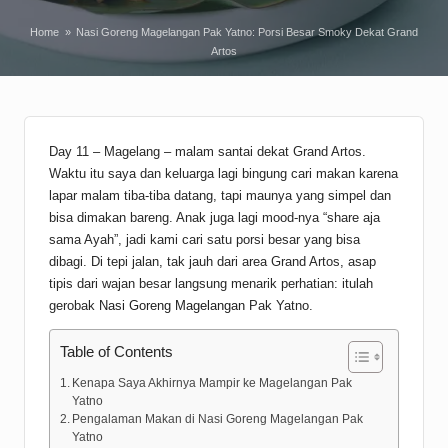
Home
»
Nasi Goreng Magelangan Pak Yatno: Porsi Besar Smoky Dekat Grand
Artos
Day 11 – Magelang – malam santai dekat Grand Artos.
Waktu itu saya dan keluarga lagi bingung cari makan karena
lapar malam tiba-tiba datang, tapi maunya yang simpel dan
bisa dimakan bareng. Anak juga lagi mood-nya “share aja
sama Ayah”, jadi kami cari satu porsi besar yang bisa
dibagi. Di tepi jalan, tak jauh dari area Grand Artos, asap
tipis dari wajan besar langsung menarik perhatian: itulah
gerobak
Nasi Goreng Magelangan
Pak Yatno.
Table of Contents
Kenapa Saya Akhirnya Mampir ke Magelangan Pak
Yatno
Pengalaman Makan di Nasi Goreng Magelangan Pak
Yatno