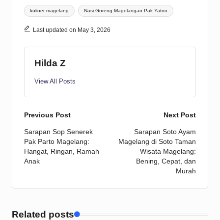
Tags:
kuliner magelang
Nasi Goreng Magelangan Pak Yatno
Last updated on May 3, 2026
Hilda Z
View All Posts
Post
Previous Post
Next Post
Sarapan Sop Senerek
Sarapan Soto Ayam
navigation
Pak Parto Magelang:
Magelang di Soto Taman
Hangat, Ringan, Ramah
Wisata Magelang:
Anak
Bening, Cepat, dan
Murah
Related posts