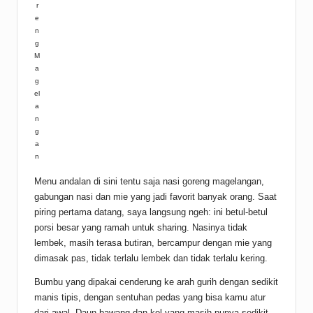
r
e
n
g
M
a
g
el
a
n
g
a
n
Menu andalan di sini tentu saja nasi goreng magelangan,
gabungan nasi dan mie yang jadi favorit banyak orang. Saat
piring pertama datang, saya langsung ngeh: ini betul-betul
porsi besar yang ramah untuk sharing. Nasinya tidak
lembek, masih terasa butiran, bercampur dengan mie yang
dimasak pas, tidak terlalu lembek dan tidak terlalu kering.
Bumbu yang dipakai cenderung ke arah gurih dengan sedikit
manis tipis, dengan sentuhan pedas yang bisa kamu atur
dari awal. Daun bawang dan kol yang masih punya sedikit