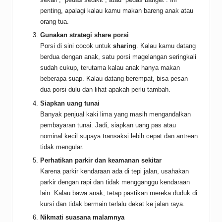
penting, apalagi kalau kamu makan bareng anak atau
orang tua.
Gunakan strategi share porsi
Porsi di sini cocok untuk
sharing
. Kalau kamu datang
berdua dengan anak, satu porsi magelangan seringkali
sudah cukup, terutama kalau anak hanya makan
beberapa suap. Kalau datang berempat, bisa pesan
dua porsi dulu dan lihat apakah perlu tambah.
Siapkan uang tunai
Banyak penjual kaki lima yang masih mengandalkan
pembayaran tunai. Jadi, siapkan uang pas atau
nominal kecil supaya transaksi lebih cepat dan antrean
tidak mengular.
Perhatikan parkir dan keamanan sekitar
Karena parkir kendaraan ada di tepi jalan, usahakan
parkir dengan rapi dan tidak mengganggu kendaraan
lain. Kalau bawa anak, tetap pastikan mereka duduk di
kursi dan tidak bermain terlalu dekat ke jalan raya.
Nikmati suasana malamnya