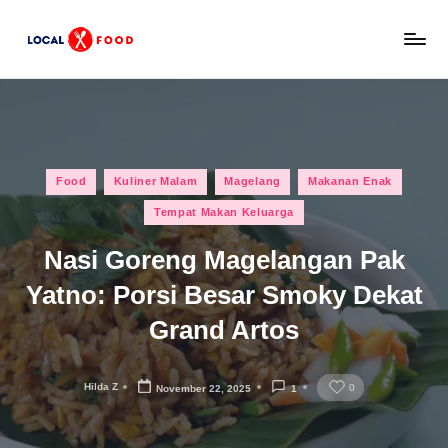
Skip
L
to
Rekomendasi
content
tempat
o
makan,
c
kuliner
lokal,
a
Posted
dan
Food
Kuliner Malam
Magelang
Makanan Enak
l
in
wisata
Tempat Makan Keluarga
x
keluarga
Indonesia.
Nasi Goreng Magelangan Pak
F
Yatno: Porsi Besar Smoky Dekat
o
Grand Artos
o
d
Hilda Z
0
November 22, 2025
1
Posted
by