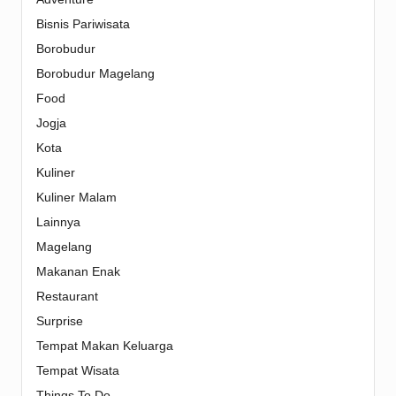
Bisnis Pariwisata
Borobudur
Borobudur Magelang
Food
Jogja
Kota
Kuliner
Kuliner Malam
Lainnya
Magelang
Makanan Enak
Restaurant
Surprise
Tempat Makan Keluarga
Tempat Wisata
Things To Do