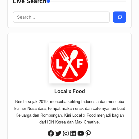
Live Search
Local x Food
Berdiri sejak 2019, mencoba keliling Indonesia dan mencoba
kuliner Nusantara, tempat makan enak dan cafe nyaman buat
Keluarga dan Rombongan. Kini Local x Food menjadi bagian
dari IDN Korea dan Max Creative.
Twitter
Instagram
LinkedIn
YouTube
Pinterest
Facebook