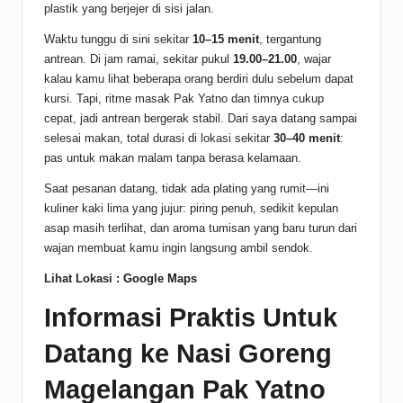
plastik yang berjejer di sisi jalan.
Waktu tunggu di sini sekitar
10–15 menit
, tergantung
antrean. Di jam ramai, sekitar pukul
19.00–21.00
, wajar
kalau kamu lihat beberapa orang berdiri dulu sebelum dapat
kursi. Tapi, ritme masak Pak Yatno dan timnya cukup
cepat, jadi antrean bergerak stabil. Dari saya datang sampai
selesai makan, total durasi di lokasi sekitar
30–40 menit
:
pas untuk makan malam tanpa berasa kelamaan.
Saat pesanan datang, tidak ada plating yang rumit—ini
kuliner kaki lima yang jujur: piring penuh, sedikit kepulan
asap masih terlihat, dan aroma tumisan yang baru turun dari
wajan membuat kamu ingin langsung ambil sendok.
Lihat Lokasi :
Google Maps
Informasi Praktis Untuk
Datang ke Nasi Goreng
Magelangan Pak Yatno