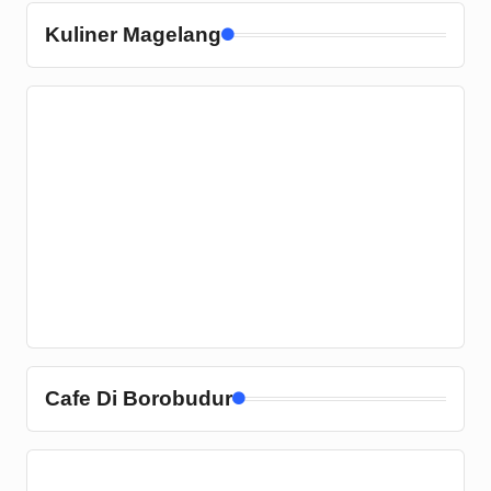
Kuliner Magelang
Cafe Di Borobudur