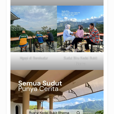
Ngopi di Borobudur
Sudut Biru Kedai Bukit
Rhema