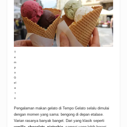
T
e
m
p
o
G
el
a
t
o
Pengalaman makan gelato di Tempo Gelato selalu dimulai
dengan momen yang sama: bengong di depan etalase.
Varian rasanya banyak banget. Dari yang klasik seperti
vanilla, chocolate, pistachio
, sampai yang lebih berani