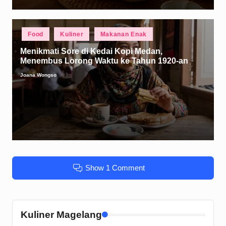
Posted
Food
Kuliner
Makanan Enak
in
Menikmati Sore di Kedai Kopi Medan,
Menembus Lorong Waktu ke Tahun 1920-an
Joana Wongso
Posted
by
Show 1 Comment
Kuliner Magelang