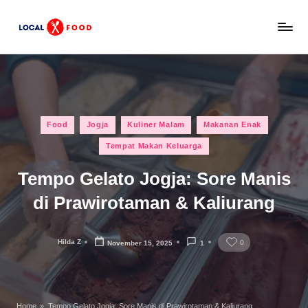
Skip
L
to
Rekomendasi
content
tempat
o
makan,
c
kuliner
lokal,
a
Posted
dan
Food
Jogja
Kuliner Malam
Makanan Enak
l
in
wisata
Tempat Makan Keluarga
x
keluarga
Indonesia.
Tempo Gelato Jogja: Sore Manis
F
di Prawirotaman & Kaliurang
o
o
Hilda Z
0
November 15, 2025
1
Posted
d
by
Home
»
Tempo Gelato Jogja: Sore Manis di Prawirotaman & Kaliurang