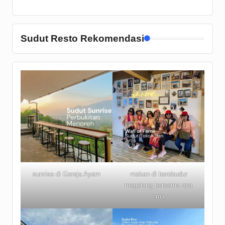
Sudut Resto Rekomendasi
sunrise di Gereja Ayam
makan di borobudur
magelang bersama opa
oma