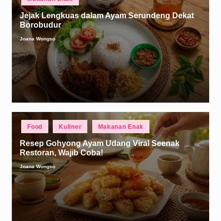
in
Jejak Lengkuas dalam Ayam Serundeng Dekat
Borobudur
Joana Wongso
Posted
by
Posted
Food
Kuliner
Makanan Enak
in
Resep Gohyong Ayam Udang Viral Seenak
Restoran, Wajib Coba!
Joana Wongso
Posted
by