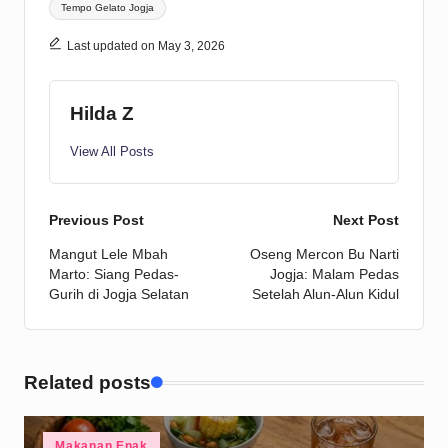
Tags:
Tempo Gelato Jogja
Last updated on May 3, 2026
Hilda Z
View All Posts
Post
Previous Post
Next Post
Mangut Lele Mbah
Oseng Mercon Bu Narti
navigation
Marto: Siang Pedas-
Jogja: Malam Pedas
Gurih di Jogja Selatan
Setelah Alun-Alun Kidul
Related posts
Posted
Makanan Enak