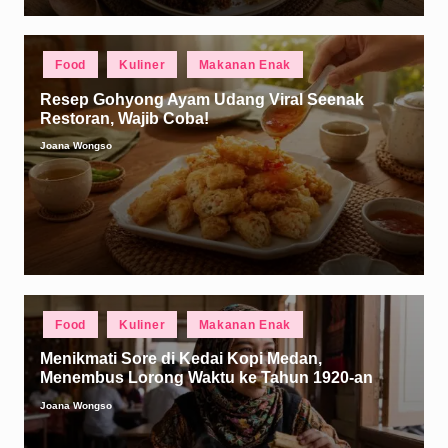
Posted
Food
Kuliner
Makanan Enak
in
Resep Gohyong Ayam Udang Viral Seenak
Restoran, Wajib Coba!
Joana Wongso
Posted
by
Posted
Food
Kuliner
Makanan Enak
in
Menikmati Sore di Kedai Kopi Medan,
Menembus Lorong Waktu ke Tahun 1920-an
Joana Wongso
Posted
by