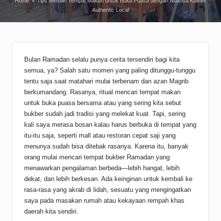
Home
»
Tips Memilih Tempat Makan untuk Buka Puasa dengan Nuansa Kuliner
Authentic Local
Bulan
Ramadan
selalu punya cerita tersendiri bagi kita
semua, ya? Salah satu momen yang paling ditunggu-tunggu
tentu saja saat matahari mulai terbenam dan azan Magrib
berkumandang. Rasanya, ritual mencari tempat makan
untuk buka puasa bersama atau yang sering kita sebut
bukber sudah jadi tradisi yang melekat kuat. Tapi, sering
kali saya merasa bosan kalau harus berbuka di tempat yang
itu-itu saja, seperti mall atau restoran cepat saji yang
menunya sudah bisa ditebak rasanya. Karena itu, banyak
orang mulai mencari tempat bukber Ramadan yang
menawarkan pengalaman berbeda—lebih hangat, lebih
dekat, dan lebih berkesan. Ada keinginan untuk kembali ke
rasa-rasa yang akrab di lidah, sesuatu yang mengingatkan
saya pada masakan rumah atau kekayaan rempah khas
daerah kita sendiri.