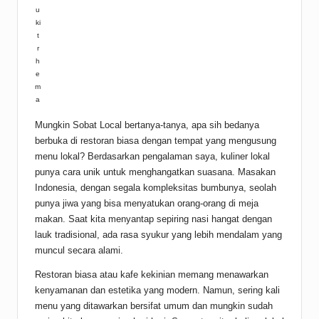
u
ki
t
r
h
e
m
a
Mungkin Sobat Local bertanya-tanya, apa sih bedanya
berbuka di restoran biasa dengan tempat yang mengusung
menu lokal? Berdasarkan pengalaman saya, kuliner lokal
punya cara unik untuk menghangatkan suasana. Masakan
Indonesia, dengan segala kompleksitas bumbunya, seolah
punya jiwa yang bisa menyatukan orang-orang di meja
makan. Saat kita menyantap sepiring nasi hangat dengan
lauk tradisional, ada rasa syukur yang lebih mendalam yang
muncul secara alami.
Restoran biasa atau kafe kekinian memang menawarkan
kenyamanan dan estetika yang modern. Namun, sering kali
menu yang ditawarkan bersifat umum dan mungkin sudah