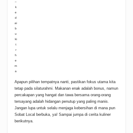
–
k
e
d
ai
b
u
ki
t
r
h
e
m
a
Apapun pilihan tempatnya nanti, pastikan fokus utama kita
tetap pada silaturahmi. Makanan enak adalah bonus, namun
percakapan yang hangat dan tawa bersama orang-orang
tersayang adalah hidangan penutup yang paling manis.
Jangan lupa untuk selalu menjaga kebersihan di mana pun
Sobat Local berbuka, ya! Sampai jumpa di cerita kuliner
berikutnya.