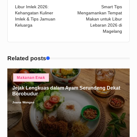
Libur Imlek 2026:
Smart Tips
navigation
Kehangatan Kuliner
Mengamankan Tempat
Imlek & Tips Jamuan
Makan untuk Libur
Keluarga
Lebaran 2026 di
Magelang
Related posts
Posted
Makanan Enak
in
Jejak Lengkuas dalam Ayam Serundeng Dekat
Borobudur
Joana Wongso
Posted
by