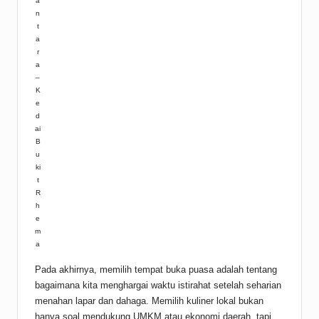
a
n
t
a
r
a
–
K
e
d
ai
B
u
ki
t
R
h
e
m
a
Pada akhirnya, memilih tempat buka puasa adalah tentang
bagaimana kita menghargai waktu istirahat setelah seharian
menahan lapar dan dahaga. Memilih kuliner lokal bukan
hanya soal mendukung UMKM atau ekonomi daerah, tapi