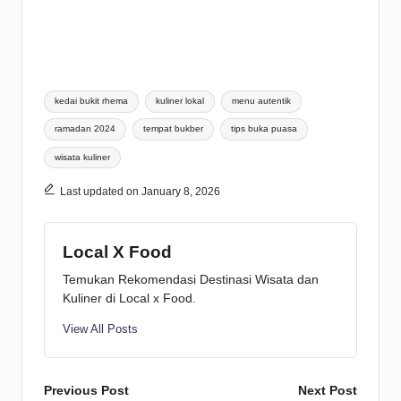
Tags:
kedai bukit rhema
kuliner lokal
menu autentik
ramadan 2024
tempat bukber
tips buka puasa
wisata kuliner
Last updated on January 8, 2026
Local X Food
Temukan Rekomendasi Destinasi Wisata dan
Kuliner di Local x Food.
View All Posts
Post
Previous Post
Next Post