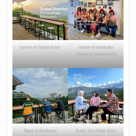
sunrise di Gereja Ayam
makan di borobudur
magelang bersama opa
oma
Ngopi di Borobudur
Sudut Biru Kedai Bukit