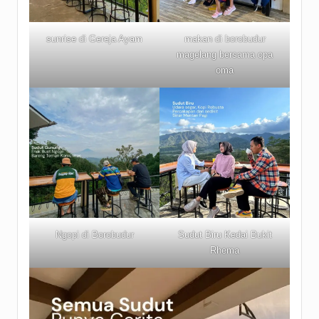
sunrise di Gereja Ayam
makan di borobudur
magelang bersama opa
oma
Ngopi di Borobudur
Sudut Biru Kedai Bukit
Rhema