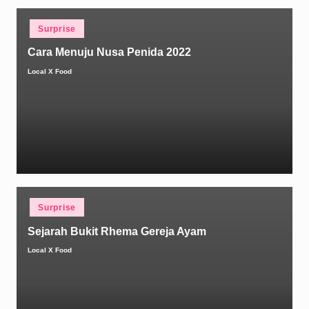
Posted
Surprise
in
Cara Menuju Nusa Penida 2022
Local X Food
Posted
by
Posted
Surprise
in
Sejarah Bukit Rhema Gereja Ayam
Local X Food
Posted
by