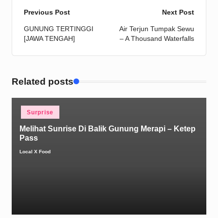
Post
Previous Post
Next Post
GUNUNG TERTINGGI
Air Terjun Tumpak Sewu
navigation
[JAWA TENGAH]
– A Thousand Waterfalls
Related posts
Posted
Surprise
in
Melihat Sunrise Di Balik Gunung Merapi – Ketep
Pass
Local X Food
Posted
by