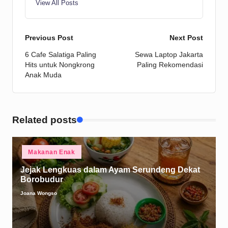
View All Posts
Post
Previous Post
Next Post
6 Cafe Salatiga Paling
Sewa Laptop Jakarta
navigation
Hits untuk Nongkrong
Paling Rekomendasi
Anak Muda
Related posts
Posted
Makanan Enak
in
Jejak Lengkuas dalam Ayam Serundeng Dekat
Borobudur
Joana Wongso
Posted
by