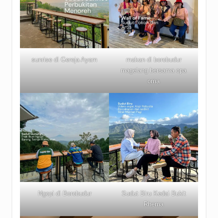
sunrise di Gereja Ayam
makan di borobudur
magelang bersama opa
oma
Ngopi di Borobudur
Sudut Biru Kedai Bukit
Rhema