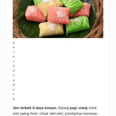
g
e
t
h
u
k
m
a
g
el
a
n
g
Jam terbaik & daya simpan.
Datang
pagi–siang
untuk
stok paling fresh. Untuk oleh-oleh, prioritaskan kemasan