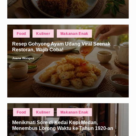
Posted
Food
Kuliner
Makanan Enak
in
Resep Gohyong Ayam Udang Viral Seenak
Restoran, Wajib Coba!
Joana Wongso
Posted
by
Posted
Food
Kuliner
Makanan Enak
in
Menikmati Sore di Kedai Kopi Medan,
Menembus Lorong Waktu ke Tahun 1920-an