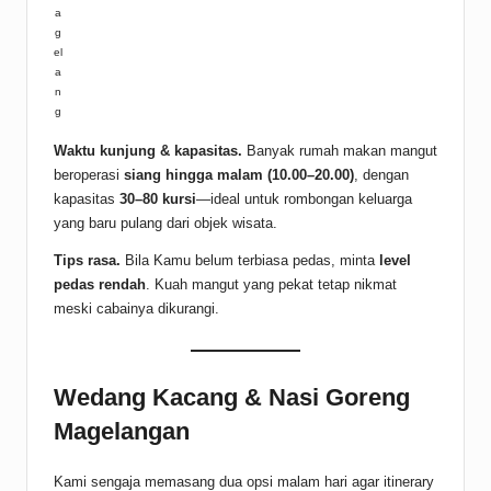
a
g
el
a
n
g
Waktu kunjung & kapasitas.
Banyak rumah makan mangut
beroperasi
siang hingga malam (10.00–20.00)
, dengan
kapasitas
30–80 kursi
—ideal untuk rombongan keluarga
yang baru pulang dari objek wisata.
Tips rasa.
Bila Kamu belum terbiasa pedas, minta
level
pedas rendah
. Kuah mangut yang pekat tetap nikmat
meski cabainya dikurangi.
Wedang Kacang & Nasi Goreng
Magelangan
Kami sengaja memasang dua opsi malam hari agar itinerary