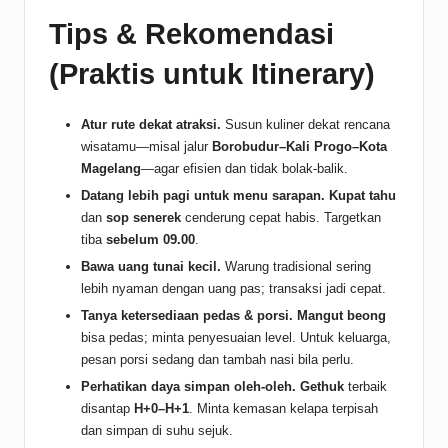
Tips & Rekomendasi
(Praktis untuk Itinerary)
Atur rute dekat atraksi.
Susun kuliner dekat rencana
wisatamu—misal jalur
Borobudur–Kali Progo–Kota
Magelang
—agar efisien dan tidak bolak-balik.
Datang lebih pagi untuk menu sarapan.
Kupat tahu
dan
sop senerek
cenderung cepat habis. Targetkan
tiba
sebelum 09.00
.
Bawa uang tunai kecil.
Warung tradisional sering
lebih nyaman dengan uang pas; transaksi jadi cepat.
Tanya ketersediaan pedas & porsi.
Mangut beong
bisa pedas; minta penyesuaian level. Untuk keluarga,
pesan porsi sedang dan tambah nasi bila perlu.
Perhatikan daya simpan oleh-oleh.
Gethuk
terbaik
disantap
H+0–H+1
. Minta kemasan kelapa terpisah
dan simpan di suhu sejuk.