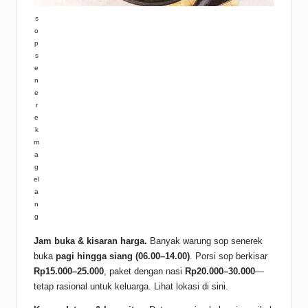
s
o
p
s
e
n
e
r
e
k
m
a
g
el
a
n
g
Jam buka & kisaran harga.
Banyak warung sop senerek
buka
pagi hingga siang (06.00–14.00)
. Porsi sop berkisar
Rp15.000–25.000
, paket dengan nasi
Rp20.000–30.000
—
tetap rasional untuk keluarga. Lihat lokasi
di sini
.