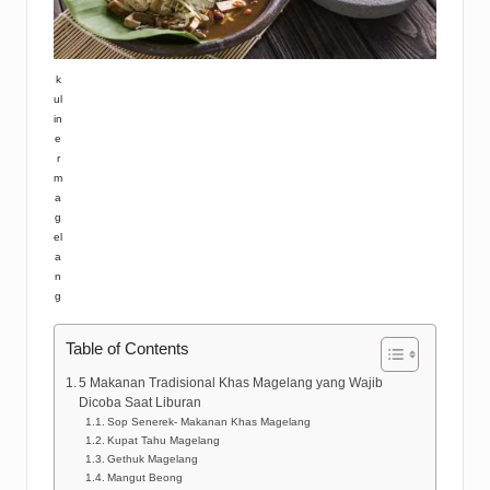
k
ul
in
e
r
m
a
g
el
a
n
g
Table of Contents
5 Makanan Tradisional Khas Magelang yang Wajib
Dicoba Saat Liburan
Sop Senerek- Makanan Khas Magelang
Kupat Tahu Magelang
Gethuk Magelang
Mangut Beong