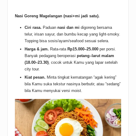
Nasi Goreng Magelangan (nasi+mi jadi satu).
Ciri rasa.
Paduan
nasi dan mi
digoreng bersama
telur, irisan sayur, dan bumbu kecap yang light-smoky.
Topping bisa sosis/ayam/seafood sesuai selera.
Harga & jam.
Rata-rata
Rp15.000–25.000
per porsi.
Banyak pedagang beroperasi
petang–larut malam
(18.00–23.30)
, cocok untuk Kamu yang lapar setelah
city tour.
Kiat pesan.
Minta tingkat kematangan “agak kering”
bila Kamu suka tekstur nasinya berbutir, atau “sedang”
bila Kamu menyukai versi moist.