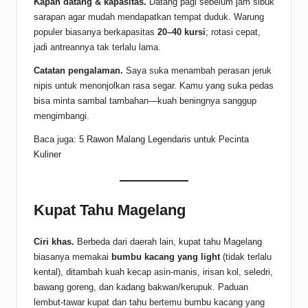
Kapan datang & kapasitas.
Datang pagi sebelum jam sibuk
sarapan agar mudah mendapatkan tempat duduk. Warung
populer biasanya berkapasitas
20–40 kursi
; rotasi cepat,
jadi antreannya tak terlalu lama.
Catatan pengalaman.
Saya suka menambah perasan jeruk
nipis untuk menonjolkan rasa segar. Kamu yang suka pedas
bisa minta sambal tambahan—kuah beningnya sanggup
mengimbangi.
Baca juga:
5 Rawon Malang Legendaris untuk Pecinta
Kuliner
Kupat Tahu Magelang
Ciri khas.
Berbeda dari daerah lain, kupat tahu Magelang
biasanya memakai
bumbu kacang yang light
(tidak terlalu
kental), ditambah kuah kecap asin-manis, irisan kol, seledri,
bawang goreng, dan kadang bakwan/kerupuk. Paduan
lembut-tawar kupat dan tahu bertemu bumbu kacang yang