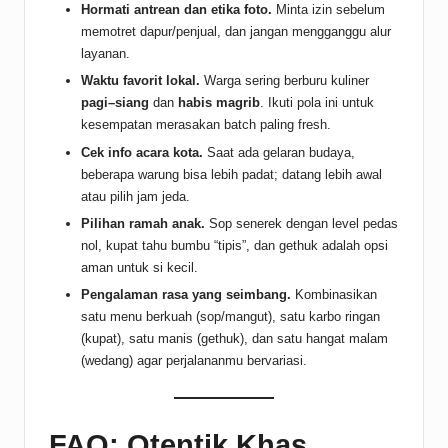
Hormati antrean dan etika foto.
Minta izin sebelum
memotret dapur/penjual, dan jangan mengganggu alur
layanan.
Waktu favorit lokal.
Warga sering berburu kuliner
pagi–siang
dan
habis magrib
. Ikuti pola ini untuk
kesempatan merasakan batch paling fresh.
Cek info acara kota.
Saat ada gelaran budaya,
beberapa warung bisa lebih padat; datang lebih awal
atau pilih jam jeda.
Pilihan ramah anak.
Sop senerek dengan level pedas
nol, kupat tahu bumbu “tipis”, dan gethuk adalah opsi
aman untuk si kecil.
Pengalaman rasa yang seimbang.
Kombinasikan
satu menu berkuah (sop/mangut), satu karbo ringan
(kupat), satu manis (gethuk), dan satu hangat malam
(wedang) agar perjalananmu bervariasi.
FAQ: Otentik Khas