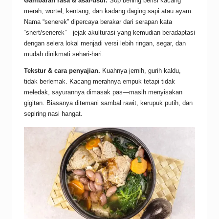
Gambaran rasa & asal-usul.
Sop bening berisi kacang
merah, wortel, kentang, dan kadang daging sapi atau ayam.
Nama “senerek” dipercaya berakar dari serapan kata
“snert/senerek”—jejak akulturasi yang kemudian beradaptasi
dengan selera lokal menjadi versi lebih ringan, segar, dan
mudah dinikmati sehari-hari.
Tekstur & cara penyajian.
Kuahnya jernih, gurih kaldu,
tidak berlemak. Kacang merahnya empuk tetapi tidak
meledak, sayurannya dimasak pas—masih menyisakan
gigitan. Biasanya ditemani sambal rawit, kerupuk putih, dan
sepiring nasi hangat.