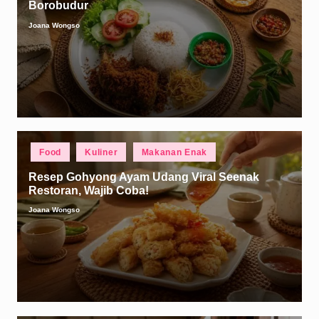
Borobudur
Joana Wongso
Posted
by
Posted
Food
Kuliner
Makanan Enak
in
Resep Gohyong Ayam Udang Viral Seenak
Restoran, Wajib Coba!
Joana Wongso
Posted
by