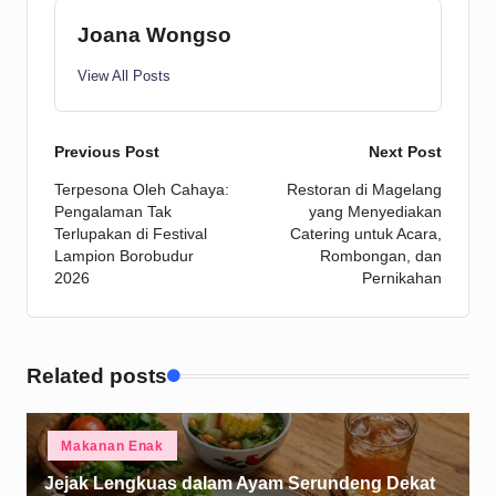
Joana Wongso
View All Posts
Post
Previous Post
Next Post
Terpesona Oleh Cahaya:
Restoran di Magelang
navigation
Pengalaman Tak
yang Menyediakan
Terlupakan di Festival
Catering untuk Acara,
Lampion Borobudur
Rombongan, dan
2026
Pernikahan
Related posts
Posted
Makanan Enak
in
Jejak Lengkuas dalam Ayam Serundeng Dekat