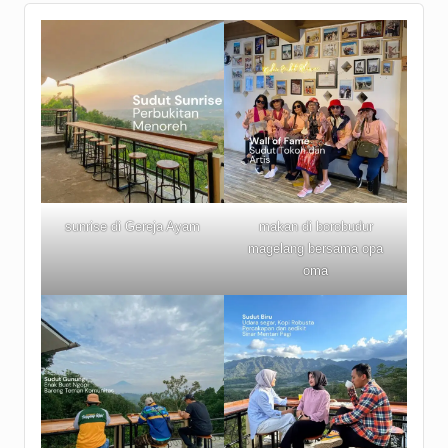
sunrise di Gereja Ayam
makan di borobudur
magelang bersama opa
oma