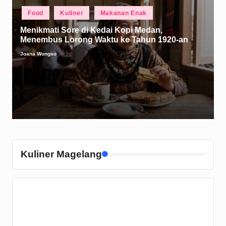
Posted
Food
Kuliner
Makanan Enak
in
Menikmati Sore di Kedai Kopi Medan,
Menembus Lorong Waktu ke Tahun 1920-an
Joana Wongso
Posted
by
Kuliner Magelang