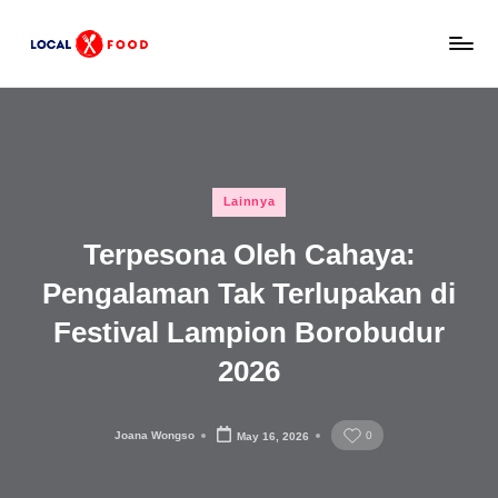
Skip
L
to
Rekomendasi
content
tempat
o
makan,
c
kuliner
lokal,
a
Posted
dan
Lainnya
l
in
wisata
Terpesona Oleh Cahaya:
x
keluarga
Indonesia.
Pengalaman Tak Terlupakan di
F
Festival Lampion Borobudur
o
o
2026
d
Joana Wongso
0
May 16, 2026
Posted
by