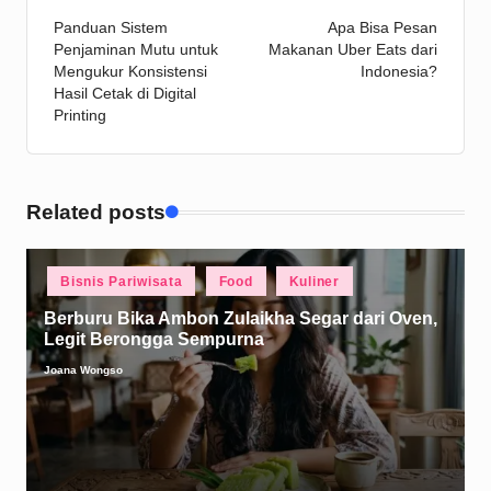
Panduan Sistem
Apa Bisa Pesan
navigation
Penjaminan Mutu untuk
Makanan Uber Eats dari
Mengukur Konsistensi
Indonesia?
Hasil Cetak di Digital
Printing
Related posts
Posted
Bisnis Pariwisata
Food
Kuliner
in
Berburu Bika Ambon Zulaikha Segar dari Oven,
Legit Berongga Sempurna
Joana Wongso
Posted
by