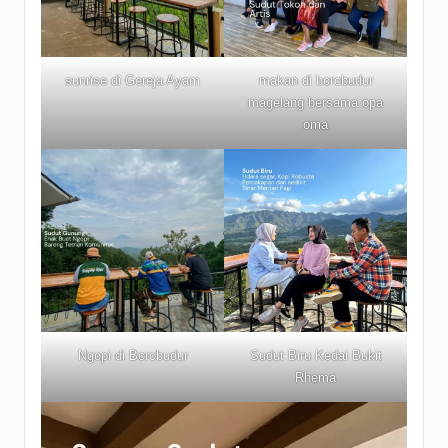
sunrise di Gereja Ayam
makan di borobudur
magelang bersama opa
oma
Ngopi di Borobudur
Sudut Biru Kedai Bukit
Rhema