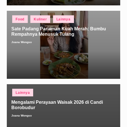
Posted
Food
Kuliner
Lainnya
in
Sate Padang Pariaman Kuah Merah: Bumbu
Rempahnya Menusuk Tulang
Joana Wongso
Posted
by
Posted
Lainnya
in
Mengalami Perayaan Waisak 2026 di Candi
Borobudur
Joana Wongso
Posted
by