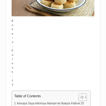
B
a
k
p
i
a
-
P
a
t
h
o
k
-
2
5
Table of Contents
Kenapa Saya Akhirnya Mampir ke Bakpia Pathok 25