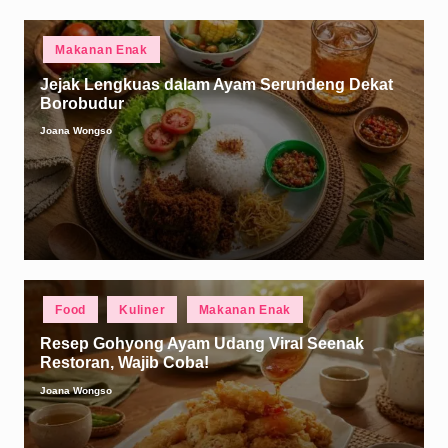
Posted
Makanan Enak
in
Jejak Lengkuas dalam Ayam Serundeng Dekat
Borobudur
Joana Wongso
Posted
by
Posted
Food
Kuliner
Makanan Enak
in
Resep Gohyong Ayam Udang Viral Seenak
Restoran, Wajib Coba!
Joana Wongso
Posted
by