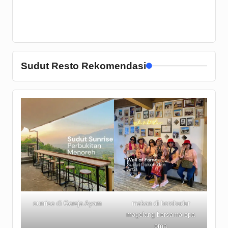
Sudut Resto Rekomendasi
sunrise di Gereja Ayam
makan di borobudur
magelang bersama opa
oma