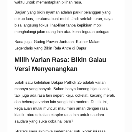
waktu untuk memantapkan pilihan rasa.
Bagian yang bikin nyaman adalah parkir pelanggan yang
cukup luas, terutama buat mobil. Jadi setelah turun, saya
bisa langsung fokus lihat-lihat tanpa kepikiran mobil
menghalangi jalan orang lain atau kena teguran petugas.
Baca juga:
Gudeg Pawon Janturan: Kuliner Malam
Legendaris yang Bikin Rela Antre di Dapur
Milih Varian Rasa: Bikin Galau
Versi Menyenangkan
Salah satu kelebihan Bakpia Pathok 25 adalah varian
rasanya yang banyak. Bukan hanya kacang hijau klasik,
tapi juga ada rasa lain seperti keju, cokelat, kacang merah,
dan beberapa varian lain yang lebih modern. Di titik ini,
kegalauan mulai muncul: mau main aman dengan rasa
klasik, atau sekalian eksplor rasa lain untuk saudara-
saudara yang suka coba hal baru?
Strategi saya akhirnya sederhana: satu kotak isi rasa