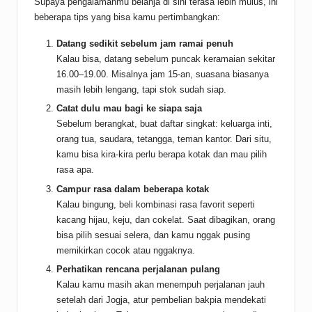
Supaya pengalamanmu belanja di sini terasa lebih mulus, ini
beberapa tips yang bisa kamu pertimbangkan:
Datang sedikit sebelum jam ramai penuh
Kalau bisa, datang sebelum puncak keramaian sekitar
16.00–19.00. Misalnya jam 15-an, suasana biasanya
masih lebih lengang, tapi stok sudah siap.
Catat dulu mau bagi ke siapa saja
Sebelum berangkat, buat daftar singkat: keluarga inti,
orang tua, saudara, tetangga, teman kantor. Dari situ,
kamu bisa kira-kira perlu berapa kotak dan mau pilih
rasa apa.
Campur rasa dalam beberapa kotak
Kalau bingung, beli kombinasi rasa favorit seperti
kacang hijau, keju, dan cokelat. Saat dibagikan, orang
bisa pilih sesuai selera, dan kamu nggak pusing
memikirkan cocok atau nggaknya.
Perhatikan rencana perjalanan pulang
Kalau kamu masih akan menempuh perjalanan jauh
setelah dari Jogja, atur pembelian bakpia mendekati