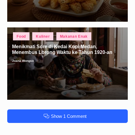
Posted
Food
Kuliner
Makanan Enak
in
Menikmati Sore di Kedai Kopi Medan,
Menembus Lorong Waktu ke Tahun 1920-an
Joana Wongso
Posted
by
Show 1 Comment