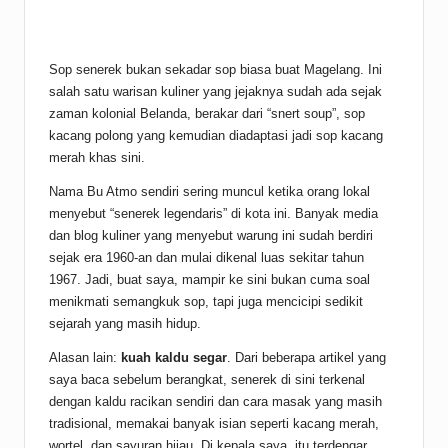
Sop senerek bukan sekadar sop biasa buat Magelang. Ini
salah satu warisan kuliner yang jejaknya sudah ada sejak
zaman kolonial Belanda, berakar dari “snert soup”, sop
kacang polong yang kemudian diadaptasi jadi sop kacang
merah khas sini.
Nama Bu Atmo sendiri sering muncul ketika orang lokal
menyebut “senerek legendaris” di kota ini. Banyak media
dan blog kuliner yang menyebut warung ini sudah berdiri
sejak era 1960-an dan mulai dikenal luas sekitar tahun
1967. Jadi, buat saya, mampir ke sini bukan cuma soal
menikmati semangkuk sop, tapi juga mencicipi sedikit
sejarah yang masih hidup.
Alasan lain:
kuah kaldu segar
. Dari beberapa artikel yang
saya baca sebelum berangkat, senerek di sini terkenal
dengan kaldu racikan sendiri dan cara masak yang masih
tradisional, memakai banyak isian seperti kacang merah,
wortel, dan sayuran hijau. Di kepala saya, itu terdengar