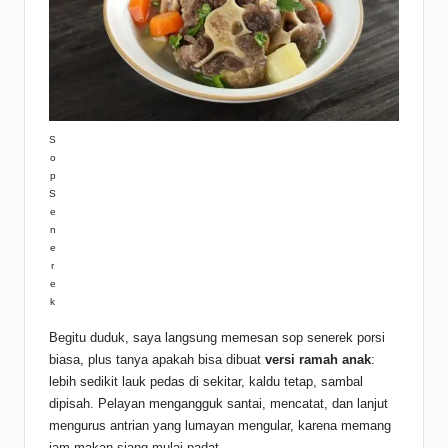
S
o
p
S
e
n
e
r
e
k
Begitu duduk, saya langsung memesan sop senerek porsi
biasa, plus tanya apakah bisa dibuat
versi ramah anak
:
lebih sedikit lauk pedas di sekitar, kaldu tetap, sambal
dipisah. Pelayan mengangguk santai, mencatat, dan lanjut
mengurus antrian yang lumayan mengular, karena memang
jam makan siang mulai padat.