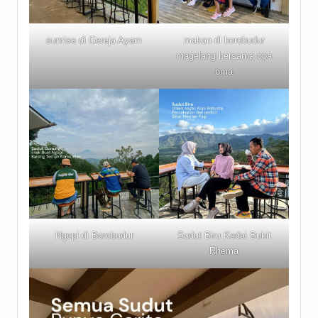
sunrise di Gereja Ayam
makan di borobudur
magelang bersama opa
oma
Ngopi di Borobudur
Sudut Biru Kedai Bukit
Rhema