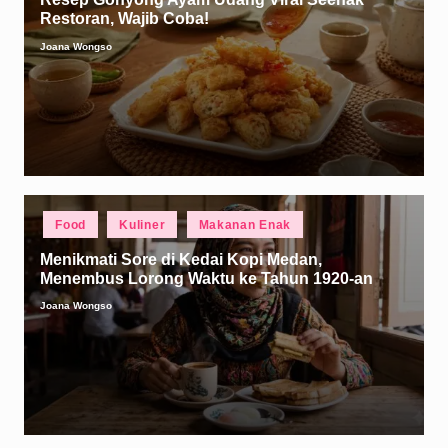
Restoran, Wajib Coba!
Joana Wongso
Posted
by
Posted
Food
Kuliner
Makanan Enak
in
Menikmati Sore di Kedai Kopi Medan,
Menembus Lorong Waktu ke Tahun 1920-an
Joana Wongso
Posted
by