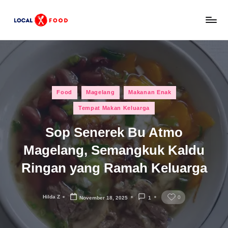
Skip
L
to
Rekomendasi
content
tempat
o
makan,
c
kuliner
lokal,
a
Posted
dan
Food
Magelang
Makanan Enak
l
in
wisata
Tempat Makan Keluarga
x
keluarga
Indonesia.
Sop Senerek Bu Atmo
F
Magelang, Semangkuk Kaldu
o
Ringan yang Ramah Keluarga
o
d
Hilda Z
0
November 18, 2025
1
Posted
by