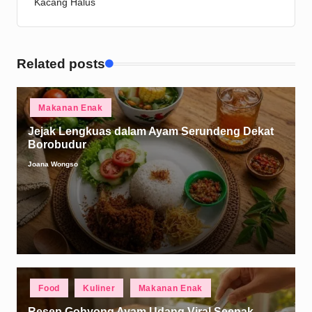
Kacang Halus
Related posts
Posted
Makanan Enak
in
Jejak Lengkuas dalam Ayam Serundeng Dekat
Borobudur
Joana Wongso
Posted
by
Posted
Food
Kuliner
Makanan Enak
in
Resep Gohyong Ayam Udang Viral Seenak