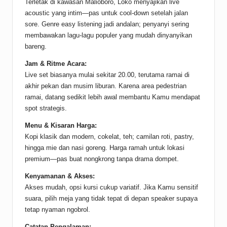
Terletak di kawasan Malioboro, Loko menyajikan live
acoustic yang intim—pas untuk cool-down setelah jalan
sore. Genre easy listening jadi andalan; penyanyi sering
membawakan lagu-lagu populer yang mudah dinyanyikan
bareng.
Jam & Ritme Acara:
Live set biasanya mulai sekitar 20.00, terutama ramai di
akhir pekan dan musim liburan. Karena area pedestrian
ramai, datang sedikit lebih awal membantu Kamu mendapat
spot strategis.
Menu & Kisaran Harga:
Kopi klasik dan modern, cokelat, teh; camilan roti, pastry,
hingga mie dan nasi goreng. Harga ramah untuk lokasi
premium—pas buat nongkrong tanpa drama dompet.
Kenyamanan & Akses:
Akses mudah, opsi kursi cukup variatif. Jika Kamu sensitif
suara, pilih meja yang tidak tepat di depan speaker supaya
tetap nyaman ngobrol.
Catatan Pengalaman: