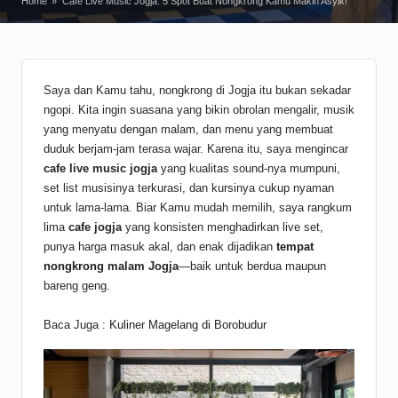
Home
»
Cafe Live Music Jogja: 5 Spot Buat Nongkrong Kamu Makin Asyik!
Saya dan Kamu tahu, nongkrong di Jogja itu bukan sekadar
ngopi. Kita ingin suasana yang bikin obrolan mengalir, musik
yang menyatu dengan malam, dan menu yang membuat
duduk berjam-jam terasa wajar. Karena itu, saya mengincar
cafe live music jogja
yang kualitas sound-nya mumpuni,
set list musisinya terkurasi, dan kursinya cukup nyaman
untuk lama-lama. Biar Kamu mudah memilih, saya rangkum
lima
cafe jogja
yang konsisten menghadirkan live set,
punya harga masuk akal, dan enak dijadikan
tempat
nongkrong
malam Jogja
—baik untuk berdua maupun
bareng geng.
Baca Juga :
Kuliner Magelang di Borobudur