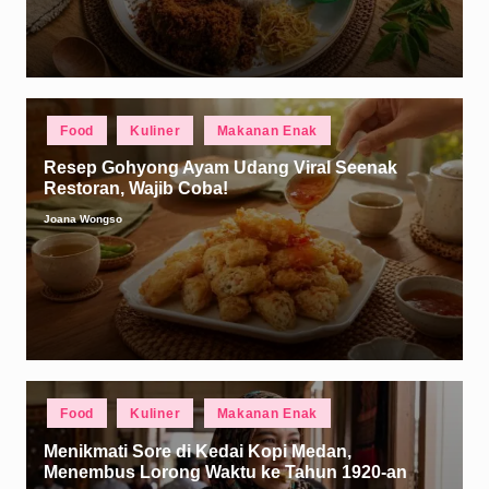
Posted
Food
Kuliner
Makanan Enak
in
Resep Gohyong Ayam Udang Viral Seenak
Restoran, Wajib Coba!
Joana Wongso
Posted
by
Posted
Food
Kuliner
Makanan Enak
in
Menikmati Sore di Kedai Kopi Medan,
Menembus Lorong Waktu ke Tahun 1920-an