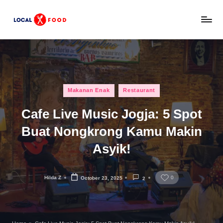
Skip
L
to
Rekomendasi
content
tempat
o
makan,
c
kuliner
lokal,
a
Posted
dan
Makanan Enak
Restaurant
l
in
wisata
Cafe Live Music Jogja: 5 Spot
x
keluarga
Indonesia.
Buat Nongkrong Kamu Makin
F
Asyik!
o
o
Hilda Z
0
October 23, 2025
2
d
Posted
by