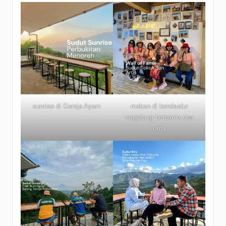
sunrise di Gereja Ayam
makan di borobudur
magelang bersama opa
oma