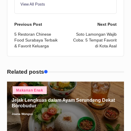
View All Posts
Post
Previous Post
Next Post
5 Restoran Chinese
Soto Lamongan Wajib
navigation
Food Surabaya Terbaik
Coba: 5 Tempat Favorit
& Favorit Keluarga
di Kota Asal
Related posts
Posted
Makanan Enak
in
Jejak Lengkuas dalam Ayam Serundeng Dekat
Borobudur
Joana Wongso
Posted
by