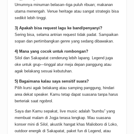
Umumnya minuman belasan–tiga puluh ribuan; makanan
utama menengah. Venue heritage atau sangat strategis bisa
sedikit lebih tinggi.
3) Apakah bisa request lagu ke band/penyanyi?
Sering bisa, selama antrian request tidak padat. Sampaikan
sopan dan pertimbangkan genre yang sedang dibawakan.
4) Mana yang cocok untuk rombongan?
Silol dan Sakapatat cenderung lebih lapang. Legend juga
oke untuk grup—tinggal atur meja depan panggung atau
agak belakang sesuai kebutuhan.
5) Bagaimana kalau saya sensitif suara?
Pilih kursi agak belakang atau samping panggung, hindari
area dekat speaker. Kamu tetap dapat suasana tanpa harus
berteriak saat ngobrol.
Saya dan Kamu sepakat, live music adalah “bumbu” yang
membuat malam di Jogja terasa lengkap. Mau suasana
konser mini di Silol, akustik hangat khas Malioboro di Loko,
outdoor energik di Sakapatat, paket fun di Legend, atau