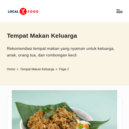
Skip
L
to
Rekomendasi
content
tempat
o
makan,
Tempat Makan Keluarga
c
kuliner
lokal,
a
Rekomendasi tempat makan yang nyaman untuk keluarga,
dan
anak, orang tua, dan rombongan kecil.
l
wisata
x
keluarga
Home
»
Tempat Makan Keluarga
»
Page 2
Indonesia.
F
o
o
d