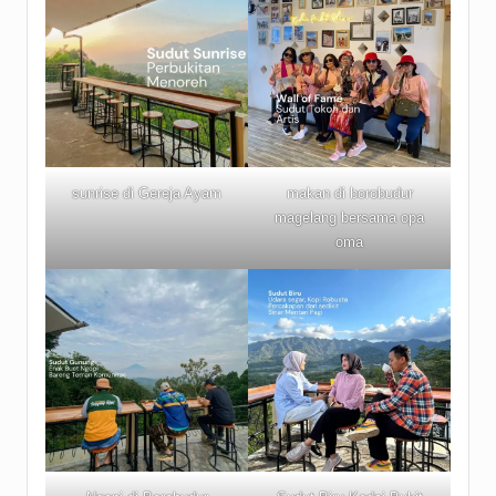
sunrise di Gereja Ayam
makan di borobudur
magelang bersama opa
oma