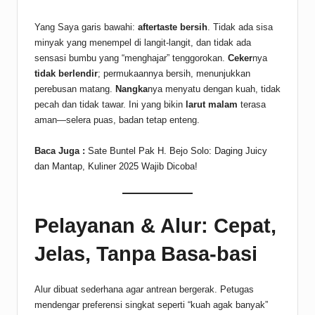
Yang Saya garis bawahi:
aftertaste bersih
. Tidak ada sisa
minyak yang menempel di langit-langit, dan tidak ada
sensasi bumbu yang “menghajar” tenggorokan.
Ceker
nya
tidak berlendir
; permukaannya bersih, menunjukkan
perebusan matang.
Nangka
nya menyatu dengan kuah, tidak
pecah dan tidak tawar. Ini yang bikin
larut malam
terasa
aman—selera puas, badan tetap enteng.
Baca Juga :
Sate Buntel Pak H. Bejo Solo: Daging Juicy
dan Mantap, Kuliner 2025 Wajib Dicoba!
Pelayanan & Alur: Cepat,
Jelas, Tanpa Basa-basi
Alur dibuat sederhana agar antrean bergerak. Petugas
mendengar preferensi singkat seperti “kuah agak banyak”