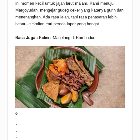
ini momen kecil untuk jajan larut malam. Kami menuju
Margoyudan, mengejar gudeg ceker yang katanya
gurih dan
menenangkan
. Ada rasa lelah, tapi rasa penasaran lebih
besar—sekalian cari pereda lapar yang hangat.
Baca Juga :
Kuliner Magelang di Borobudur
G
u
d
e
g