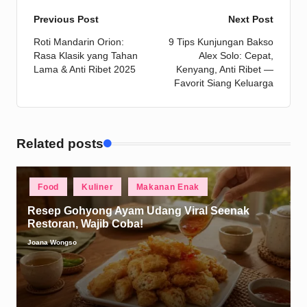
Post
Previous Post
Next Post
Roti Mandarin Orion:
9 Tips Kunjungan Bakso
navigation
Rasa Klasik yang Tahan
Alex Solo: Cepat,
Lama & Anti Ribet 2025
Kenyang, Anti Ribet —
Favorit Siang Keluarga
Related posts
Posted
Food
Kuliner
Makanan Enak
in
Resep Gohyong Ayam Udang Viral Seenak
Restoran, Wajib Coba!
Joana Wongso
Posted
by