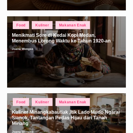
Posted
Food
Kuliner
Makanan Enak
in
Menikmati Sore di Kedai Kopi Medan,
Menembus Lorong Waktu ke Tahun 1920-an
Joana Wongso
Posted
by
Posted
Food
Kuliner
Makanan Enak
in
Kuliner Minangkabautiak ,Itik Lado Mudo Ngarai
Sianok, Tantangan Pedas Hijau dari Tanah
Minang
Joana Wongso
Posted