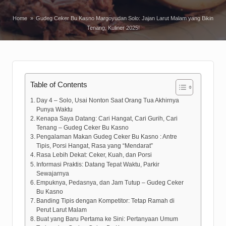
Home
»
Gudeg Ceker Bu Kasno Margoyudan Solo: Jajan Larut Malam yang Bikin
Tenang, Kuliner 2025!
Table of Contents
Day 4 – Solo, Usai Nonton Saat Orang Tua Akhirnya
Punya Waktu
Kenapa Saya Datang: Cari Hangat, Cari Gurih, Cari
Tenang – Gudeg Ceker Bu Kasno
Pengalaman Makan Gudeg Ceker Bu Kasno : Antre
Tipis, Porsi Hangat, Rasa yang “Mendarat”
Rasa Lebih Dekat: Ceker, Kuah, dan Porsi
Informasi Praktis: Datang Tepat Waktu, Parkir
Sewajarnya
Empuknya, Pedasnya, dan Jam Tutup – Gudeg Ceker
Bu Kasno
Banding Tipis dengan Kompetitor: Tetap Ramah di
Perut Larut Malam
Buat yang Baru Pertama ke Sini: Pertanyaan Umum