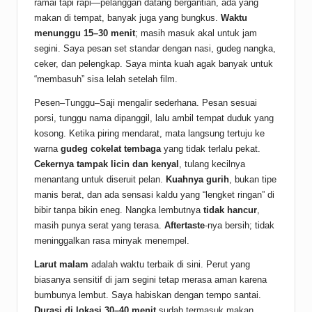
ramai tapi rapi—pelanggan datang bergantian, ada yang
makan di tempat, banyak juga yang bungkus.
Waktu
menunggu 15–30 menit
; masih masuk akal untuk jam
segini. Saya pesan set standar dengan nasi, gudeg nangka,
ceker, dan pelengkap. Saya minta kuah agak banyak untuk
“membasuh” sisa lelah setelah film.
Pesen–Tunggu–Saji mengalir sederhana. Pesan sesuai
porsi, tunggu nama dipanggil, lalu ambil tempat duduk yang
kosong. Ketika piring mendarat, mata langsung tertuju ke
warna
gudeg cokelat tembaga
yang tidak terlalu pekat.
Cekernya tampak licin dan kenyal
, tulang kecilnya
menantang untuk diseruit pelan.
Kuahnya gurih
, bukan tipe
manis berat, dan ada sensasi kaldu yang “lengket ringan” di
bibir tanpa bikin eneg. Nangka lembutnya
tidak hancur
,
masih punya serat yang terasa.
Aftertaste
-nya bersih; tidak
meninggalkan rasa minyak menempel.
Larut malam
adalah waktu terbaik di sini. Perut yang
biasanya sensitif di jam segini tetap merasa aman karena
bumbunya lembut. Saya habiskan dengan tempo santai.
Durasi di lokasi 30–40 menit
sudah termasuk makan