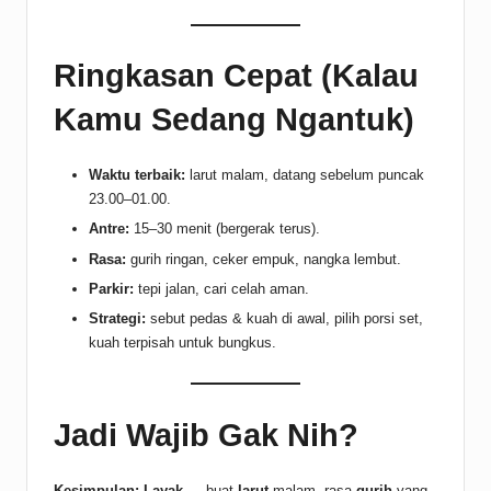
Ringkasan Cepat (Kalau
Kamu Sedang Ngantuk)
Waktu terbaik:
larut malam, datang sebelum puncak
23.00–01.00.
Antre:
15–30 menit (bergerak terus).
Rasa:
gurih ringan, ceker empuk, nangka lembut.
Parkir:
tepi jalan, cari celah aman.
Strategi:
sebut pedas & kuah di awal, pilih porsi set,
kuah terpisah untuk bungkus.
Jadi Wajib Gak Nih?
Kesimpulan:
Layak
— buat
larut
malam, rasa
gurih
yang