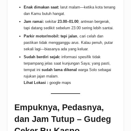
Enak dimakan saat:
larut malam—ketika kota tenang
dan Kamu butuh hangat.
Jam ramai:
sekitar
23.00–01.00
; antrean bergerak,
tapi datang sedikit sebelum 23.00 sering lebih santai.
Parkir motor/mobil:
tepi jalan
, cari celah dan
pastikan tidak mengganggu arus. Kalau penuh, putar
sekali lagi—biasanya ada yang keluar.
Sudah berdiri sejak:
informasi spesifik tidak
terpampang jelas saat kunjungan Saya; yang pasti,
tempat ini
sudah lama dikenal
warga Solo sebagai
rujukan jajan malam.
Lihat Lokasi :
google maps
Empuknya, Pedasnya,
dan Jam Tutup – Gudeg
Ceker Bu Kasno