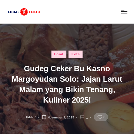
Skip
L
to
Rekomendasi
content
tempat
o
makan,
c
kuliner
lokal,
a
Posted
dan
Food
Kota
l
in
wisata
Gudeg Ceker Bu Kasno
x
keluarga
Indonesia.
Margoyudan Solo: Jajan Larut
F
Malam yang Bikin Tenang,
o
o
Kuliner 2025!
d
Hilda Z
0
November 8, 2025
1
Posted
by