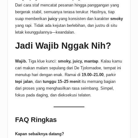
Dari cara staf mencatat pesanan hingga panggangan yang
bergerak stabil, semuanya terasa terukur. Hasilnya, tiap
suap memberikan
juicy
yang konsisten dan karakter
smoky
yang rapi. Tidak ada kejutan berlebihan, dan justru di situ
letak keunggulannya—keandalan.
Jadi Wajib Nggak Nih?
Wajib.
Tiga klue kunci:
smoky, juicy, mantap
. Kalau kamu
cari makan malam sepulang dari De Tjolomadoe, tempat ini
menutup hari dengan enak. Ramai di
19.00–21.00
, parkir
tepi jalan
, dan
tunggu 15–25 menit
itu memang bagian
dari proses yang menghasilkan rasa seimbang. Simpel,
fokus pada daging, dan dieksekusi telaten.
FAQ Ringkas
Kapan sebaiknya datang?