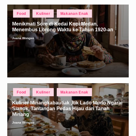
Posted
Food
Kuliner
Makanan Enak
in
Menikmati Sore di Kedai Kopi Medan,
Menembus Lorong Waktu ke Tahun 1920-an
Joana Wongso
Posted
by
Posted
Food
Kuliner
Makanan Enak
in
Kuliner Minangkabautiak ,Itik Lado Mudo Ngarai
Sianok, Tantangan Pedas Hijau dari Tanah
Minang
Joana Wongso
Posted
by