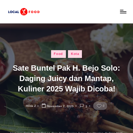
Skip
L
to
Rekomendasi
content
tempat
o
makan,
c
kuliner
lokal,
a
Posted
dan
Food
Kota
l
in
wisata
Sate Buntel Pak H. Bejo Solo:
x
keluarga
Indonesia.
Daging Juicy dan Mantap,
F
Kuliner 2025 Wajib Dicoba!
o
o
Hilda Z
0
November 7, 2025
2
d
Posted
by