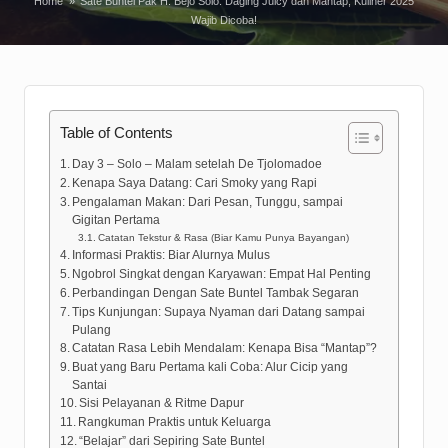
Home
»
Sate Buntel Pak H. Bejo Solo: Daging Juicy dan Mantap, Kuliner 2025
Wajib Dicoba!
Table of Contents
Day 3 – Solo – Malam setelah De Tjolomadoe
Kenapa Saya Datang: Cari Smoky yang Rapi
Pengalaman Makan: Dari Pesan, Tunggu, sampai
Gigitan Pertama
Catatan Tekstur & Rasa (Biar Kamu Punya Bayangan)
Informasi Praktis: Biar Alurnya Mulus
Ngobrol Singkat dengan Karyawan: Empat Hal Penting
Perbandingan Dengan Sate Buntel Tambak Segaran
Tips Kunjungan: Supaya Nyaman dari Datang sampai
Pulang
Catatan Rasa Lebih Mendalam: Kenapa Bisa “Mantap”?
Buat yang Baru Pertama kali Coba: Alur Cicip yang
Santai
Sisi Pelayanan & Ritme Dapur
Rangkuman Praktis untuk Keluarga
“Belajar” dari Sepiring Sate Buntel