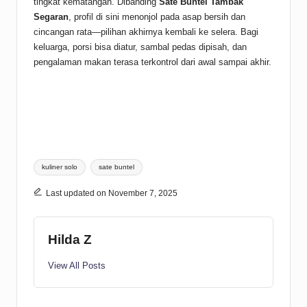
tingkat kematangan. Dibanding
Sate Buntel Tambak
Segaran
, profil di sini menonjol pada asap bersih dan
cincangan rata—pilihan akhirnya kembali ke selera. Bagi
keluarga, porsi bisa diatur, sambal pedas dipisah, dan
pengalaman makan terasa terkontrol dari awal sampai akhir.
Tags:
kuliner solo
sate buntel
Last updated on November 7, 2025
Hilda Z
View All Posts