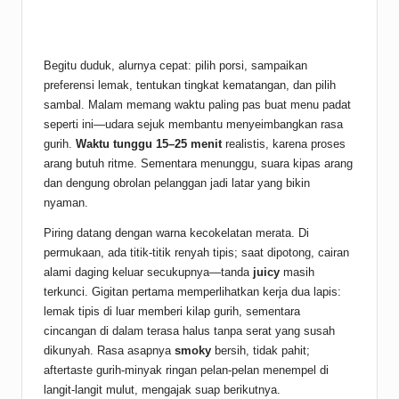
Begitu duduk, alurnya cepat: pilih porsi, sampaikan
preferensi lemak, tentukan tingkat kematangan, dan pilih
sambal. Malam memang waktu paling pas buat menu padat
seperti ini—udara sejuk membantu menyeimbangkan rasa
gurih.
Waktu tunggu 15–25 menit
realistis, karena proses
arang butuh ritme. Sementara menunggu, suara kipas arang
dan dengung obrolan pelanggan jadi latar yang bikin
nyaman.
Piring datang dengan warna kecokelatan merata. Di
permukaan, ada titik-titik renyah tipis; saat dipotong, cairan
alami daging keluar secukupnya—tanda
juicy
masih
terkunci. Gigitan pertama memperlihatkan kerja dua lapis:
lemak tipis di luar memberi kilap gurih, sementara
cincangan di dalam terasa halus tanpa serat yang susah
dikunyah. Rasa asapnya
smoky
bersih, tidak pahit;
aftertaste gurih-minyak ringan pelan-pelan menempel di
langit-langit mulut, mengajak suap berikutnya.