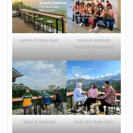
sunrise di Gereja Ayam
makan di borobudur
magelang bersama opa
oma
Ngopi di Borobudur
Sudut Biru Kedai Bukit
Rhema