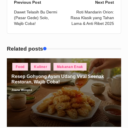
Post
Previous Post
Next Post
Dawet Telasih Bu Dermi
Roti Mandarin Orion:
navigation
(Pasar Gede) Solo,
Rasa Klasik yang Tahan
Wajib Coba!
Lama & Anti Ribet 2025
Related posts
Posted
Food
Kuliner
Makanan Enak
in
Resep Gohyong Ayam Udang Viral Seenak
Restoran, Wajib Coba!
Joana Wongso
Posted
by