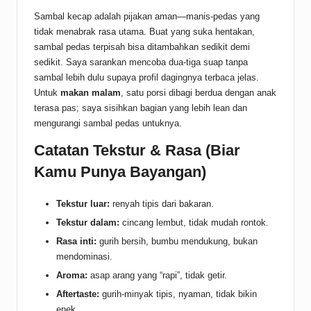
Sambal kecap adalah pijakan aman—manis-pedas yang
tidak menabrak rasa utama. Buat yang suka hentakan,
sambal pedas terpisah bisa ditambahkan sedikit demi
sedikit. Saya sarankan mencoba dua-tiga suap tanpa
sambal lebih dulu supaya profil dagingnya terbaca jelas.
Untuk
makan malam
, satu porsi dibagi berdua dengan anak
terasa pas; saya sisihkan bagian yang lebih lean dan
mengurangi sambal pedas untuknya.
Catatan Tekstur & Rasa (Biar
Kamu Punya Bayangan)
Tekstur luar:
renyah tipis dari bakaran.
Tekstur dalam:
cincang lembut, tidak mudah rontok.
Rasa inti:
gurih bersih, bumbu mendukung, bukan
mendominasi.
Aroma:
asap arang yang “rapi”, tidak getir.
Aftertaste:
gurih-minyak tipis, nyaman, tidak bikin
enek.