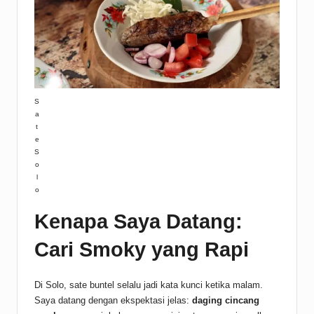
S
a
t
e
S
o
l
o
Kenapa Saya Datang:
Cari Smoky yang Rapi
Di Solo, sate buntel selalu jadi kata kunci ketika malam.
Saya datang dengan ekspektasi jelas:
daging cincang