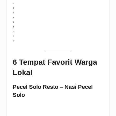
u
li
n
e
r
S
o
l
o
6 Tempat Favorit Warga
Lokal
Pecel Solo Resto – Nasi Pecel
Solo