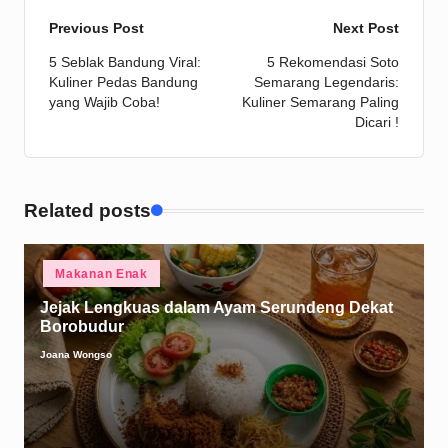
Post
Previous Post
Next Post
5 Seblak Bandung Viral:
5 Rekomendasi Soto
navigation
Kuliner Pedas Bandung
Semarang Legendaris:
yang Wajib Coba!
Kuliner Semarang Paling
Dicari !
Related posts
Posted
Makanan Enak
in
Jejak Lengkuas dalam Ayam Serundeng Dekat
Borobudur
Joana Wongso
Posted
by