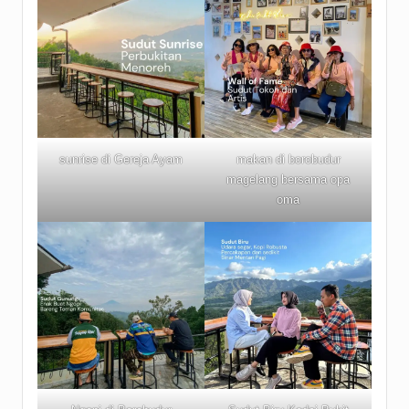
sunrise di Gereja Ayam
makan di borobudur
magelang bersama opa
oma