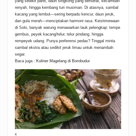
yang sedikit pahit, daun singkong yang berserat, kecambah
renyah, hingga kembang turi musiman. Di atasnya, sambal
kacang yang lembut—sering berpadu kencur, daun jeruk,
dan gula merah—menciptakan harmoni rasa. Keistimewaan
di Solo, banyak warung menawarkan lauk pelengkap: tempe
gembus, peyek kacang/telur, telur pindang, hingga
rempeyek udang. Punya preferensi pedas? Tinggal minta
sambal ekstra atau sedikit jeruk limau untuk menambah
segar.
Baca juga :
Kuliner Magelang di Borobudur
K