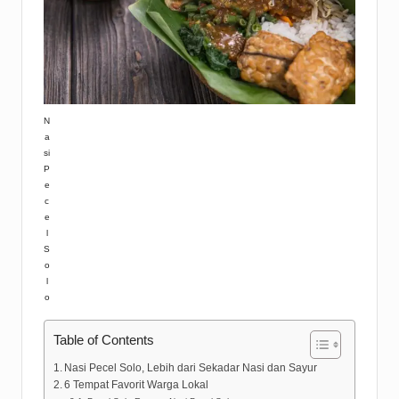
N
a
si
P
e
c
e
l
S
o
l
o
Table of Contents
Nasi Pecel Solo, Lebih dari Sekadar Nasi dan Sayur
6 Tempat Favorit Warga Lokal