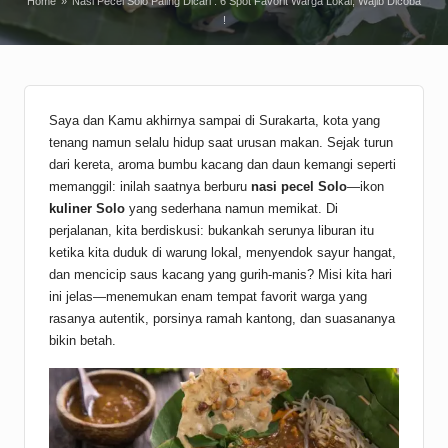
Home
»
Nasi Pecel Solo Paling Dicari : 6 Spot Favorit Warga Lokal, Wajib Dicoba
!
Saya dan Kamu akhirnya sampai di Surakarta, kota yang
tenang namun selalu hidup saat urusan makan. Sejak turun
dari kereta, aroma bumbu kacang dan daun kemangi seperti
memanggil: inilah saatnya berburu
nasi pecel Solo
—ikon
kuliner
Solo
yang sederhana namun memikat. Di
perjalanan, kita berdiskusi: bukankah serunya liburan itu
ketika kita duduk di warung lokal, menyendok sayur hangat,
dan mencicip saus kacang yang gurih-manis? Misi kita hari
ini jelas—menemukan enam tempat favorit warga yang
rasanya autentik, porsinya ramah kantong, dan suasananya
bikin betah.