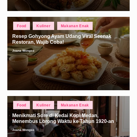
Posted
Food
Kuliner
Makanan Enak
in
Resep Gohyong Ayam Udang Viral Seenak
Restoran, Wajib Coba!
Joana Wongso
Posted
by
Posted
Food
Kuliner
Makanan Enak
in
Menikmati Sore di Kedai Kopi Medan,
Menembus Lorong Waktu ke Tahun 1920-an
Joana Wongso
Posted
by